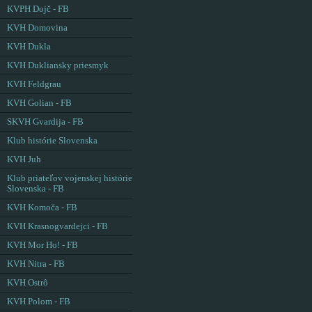
KVPH Dojč - FB
KVH Domovina
KVH Dukla
KVH Dukliansky priesmyk
KVH Feldgrau
KVH Golian - FB
SKVH Gvardija - FB
Klub histórie Slovenska
KVH Juh
Klub priateľov vojenskej histórie
Slovenska - FB
KVH Komoča - FB
KVH Krasnogvardejci - FB
KVH Mor Ho! - FB
KVH Nitra - FB
KVH Ostrô
KVH Polom - FB