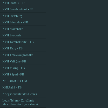
KVH Prašník - FB
KVH Pravda víťazí - FB
KVH Pressburg
KVH Prievidza - FB
KVH Slovensko
KVH Svoboda
KVH Tatranskí vlci - FB
KVH Tatry - FB
KVH Trnavská posádka
KVH Valkýra - FB
KVH Viking - FB
KVH Západ - FB
ZBROJNICE.COM
KHPAaSZ - FB
Kriegsberichter des Heeres
Legis Telum - Združenie
vlastníkov strelných zbraní