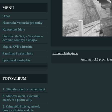
MENU
O nás
Historické vojenské jednotky
Kontaktné údaje
Stanovy, tlačivá, 2 % z dane a
ochrana osobných údajov
Vojaci, KVH a história
← Predchádzajúce
Zaujímavé webstránky
Automatické precháze
Sponzorské subjekty
FOTOALBUM
1. Oficiálne akcie - reenactment
2. Klubové akcie, cvičenia,
manévre a pietne akty
3. Zahraničné misie, múzeá,
burzy a súvisiace akcie