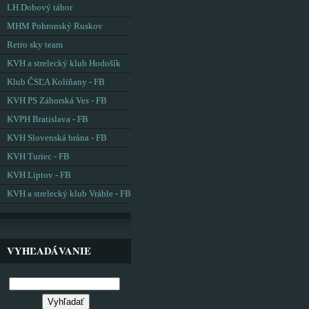
LH Dobový tábor
MHM Pohronský Ruskov
Retro sky team
KVH a strelecký klub Hodošík
Klub ČSĽA Kolíňany - FB
KVH PS Záhorská Ves - FB
KVPH Bratislava - FB
KVH Slovenská brána - FB
KVH Turiec - FB
KVH Liptov - FB
KVH a strelecký klub Vráble - FB
VYHĽADÁVANIE