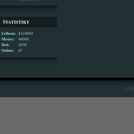
ŠTATISTIKY
Celkom:
4124694
Mesiac:
46068
Deň:
2058
Online:
47
© 20