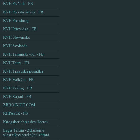
KVH Prašník - FB
KVH Pravda víťazí - FB
KVH Pressburg
KVH Prievidza - FB
KVH Slovensko
KVH Svoboda
KVH Tatranskí vlci - FB
KVH Tatry - FB
KVH Trnavská posádka
KVH Valkýra - FB
KVH Viking - FB
KVH Západ - FB
ZBROJNICE.COM
KHPAaSZ - FB
Kriegsberichter des Heeres
Legis Telum - Združenie
vlastníkov strelných zbraní