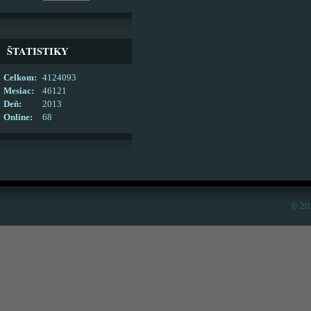
ŠTATISTIKY
Celkom:
4124093
Mesiac:
46121
Deň:
2013
Online:
68
© 20