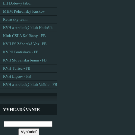
LH Dobový tábor
MHM Pohronský Ruskov
Retro sky team
KVH a strelecký klub Hodošík
Klub ČSĽA Kolíňany - FB
KVH PS Záhorská Ves - FB
KVPH Bratislava - FB
KVH Slovenská brána - FB
KVH Turiec - FB
KVH Liptov - FB
KVH a strelecký klub Vráble - FB
VYHĽADÁVANIE