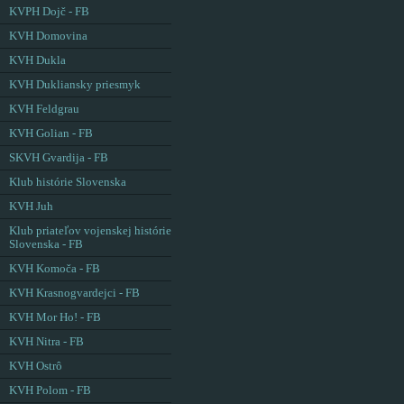
KVPH Dojč - FB
KVH Domovina
KVH Dukla
KVH Dukliansky priesmyk
KVH Feldgrau
KVH Golian - FB
SKVH Gvardija - FB
Klub histórie Slovenska
KVH Juh
Klub priateľov vojenskej histórie
Slovenska - FB
KVH Komoča - FB
KVH Krasnogvardejci - FB
KVH Mor Ho! - FB
KVH Nitra - FB
KVH Ostrô
KVH Polom - FB