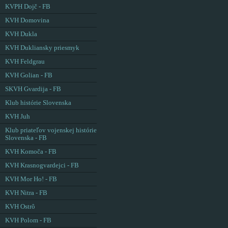
KVPH Dojč - FB
KVH Domovina
KVH Dukla
KVH Dukliansky priesmyk
KVH Feldgrau
KVH Golian - FB
SKVH Gvardija - FB
Klub histórie Slovenska
KVH Juh
Klub priateľov vojenskej histórie
Slovenska - FB
KVH Komoča - FB
KVH Krasnogvardejci - FB
KVH Mor Ho! - FB
KVH Nitra - FB
KVH Ostrô
KVH Polom - FB