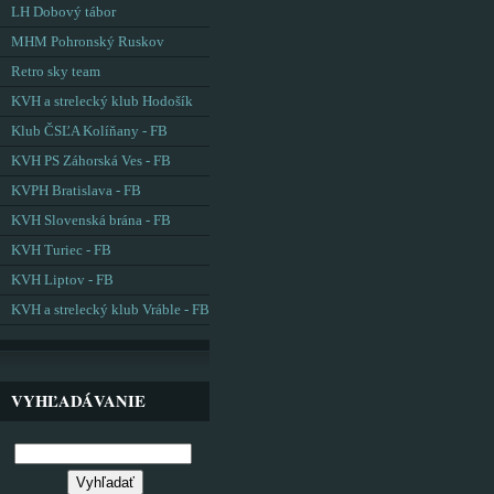
LH Dobový tábor
MHM Pohronský Ruskov
Retro sky team
KVH a strelecký klub Hodošík
Klub ČSĽA Kolíňany - FB
KVH PS Záhorská Ves - FB
KVPH Bratislava - FB
KVH Slovenská brána - FB
KVH Turiec - FB
KVH Liptov - FB
KVH a strelecký klub Vráble - FB
VYHĽADÁVANIE