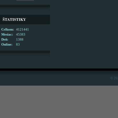
ŠTATISTIKY
Celkom:
4121441
Mesiac:
45383
Deň:
1388
Online:
83
© 20