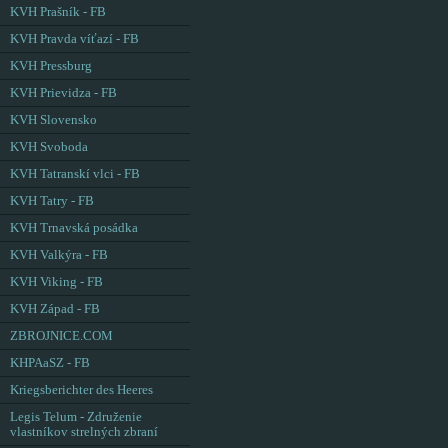
KVH Prašník - FB
KVH Pravda víťazí - FB
KVH Pressburg
KVH Prievidza - FB
KVH Slovensko
KVH Svoboda
KVH Tatranskí vlci - FB
KVH Tatry - FB
KVH Trnavská posádka
KVH Valkýra - FB
KVH Viking - FB
KVH Západ - FB
ZBROJNICE.COM
KHPAaSZ - FB
Kriegsberichter des Heeres
Legis Telum - Združenie
vlastníkov strelných zbraní