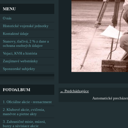
MENU
O nás
Historické vojenské jednotky
Kontaktné údaje
Stanovy, tlačivá, 2 % z dane a
ochrana osobných údajov
Vojaci, KVH a história
Zaujímavé webstránky
Sponzorské subjekty
FOTOALBUM
← Predchádzajúce
Automatické precháze
1. Oficiálne akcie - reenactment
2. Klubové akcie, cvičenia,
manévre a pietne akty
3. Zahraničné misie, múzeá,
burzy a súvisiace akcie