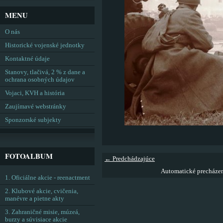
MENU
O nás
Historické vojenské jednotky
Kontaktné údaje
Stanovy, tlačivá, 2 % z dane a
ochrana osobných údajov
Vojaci, KVH a história
Zaujímavé webstránky
Sponzorské subjekty
FOTOALBUM
← Predchádzajúce
Automatické precháze
1. Oficiálne akcie - reenactment
2. Klubové akcie, cvičenia,
manévre a pietne akty
3. Zahraničné misie, múzeá,
burzy a súvisiace akcie