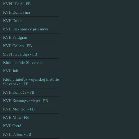
KVPH Dojč - FB
KVH Domovina
KVH Dukla
KVH Dukliansky priesmyk
KVH Feldgrau
KVH Golian - FB
SKVH Gvardija - FB
Klub histórie Slovenska
KVH Juh
Klub priateľov vojenskej histórie
Slovenska - FB
KVH Komoča - FB
KVH Krasnogvardejci - FB
KVH Mor Ho! - FB
KVH Nitra - FB
KVH Ostrô
KVH Polom - FB