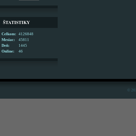
ŠTATISTIKY
Celkom:
4126848
Mesiac:
45811
Deň:
1445
Online:
46
© 20