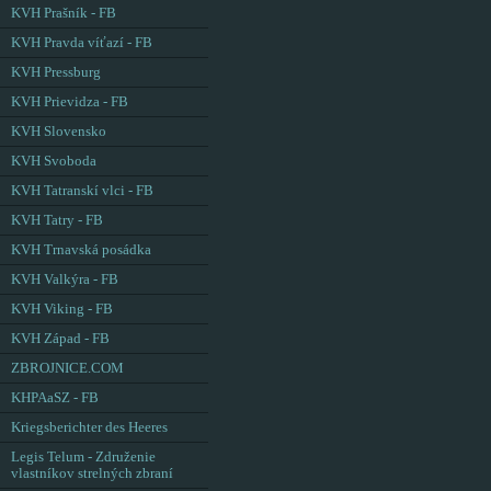
KVH Prašník - FB
KVH Pravda víťazí - FB
KVH Pressburg
KVH Prievidza - FB
KVH Slovensko
KVH Svoboda
KVH Tatranskí vlci - FB
KVH Tatry - FB
KVH Trnavská posádka
KVH Valkýra - FB
KVH Viking - FB
KVH Západ - FB
ZBROJNICE.COM
KHPAaSZ - FB
Kriegsberichter des Heeres
Legis Telum - Združenie
vlastníkov strelných zbraní