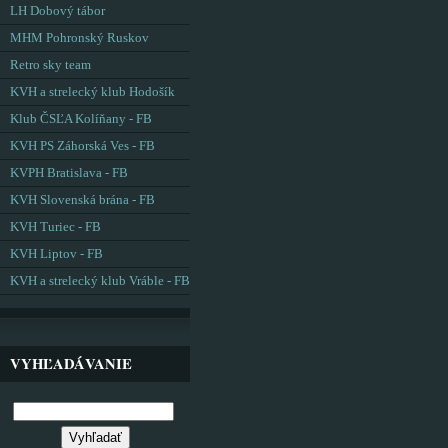
LH Dobový tábor
MHM Pohronský Ruskov
Retro sky team
KVH a strelecký klub Hodošík
Klub ČSĽA Kolíňany - FB
KVH PS Záhorská Ves - FB
KVPH Bratislava - FB
KVH Slovenská brána - FB
KVH Turiec - FB
KVH Liptov - FB
KVH a strelecký klub Vráble - FB
VYHĽADÁVANIE