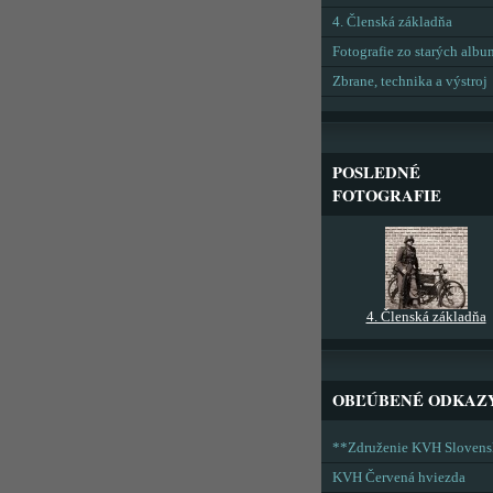
4. Členská základňa
Fotografie zo starých alb
Zbrane, technika a výstroj
POSLEDNÉ
FOTOGRAFIE
4. Členská základňa
OBĽÚBENÉ ODKAZ
**Združenie KVH Sloven
KVH Červená hviezda