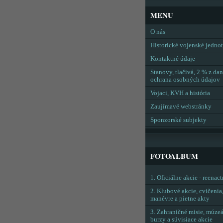
MENU
O nás
Historické vojenské jedno
Kontaktné údaje
Stanovy, tlačivá, 2 % z dan
ochrana osobných údajov
Vojaci, KVH a história
Zaujímavé webstránky
Sponzorské subjekty
FOTOALBUM
1. Oficiálne akcie - reenac
2. Klubové akcie, cvičenia
manévre a pietne akty
3. Zahraničné misie, múzeá
burzy a súvisiace akcie