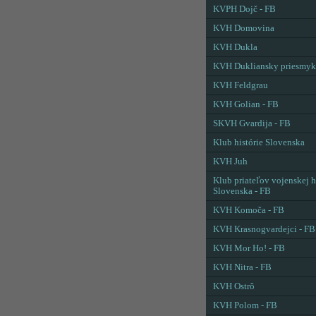
KVPH Dojč - FB
KVH Domovina
KVH Dukla
KVH Dukliansky priesmyk
KVH Feldgrau
KVH Golian - FB
SKVH Gvardija - FB
Klub histórie Slovenska
KVH Juh
Klub priateľov vojenskej h
Slovenska - FB
KVH Komoča - FB
KVH Krasnogvardejci - FB
KVH Mor Ho! - FB
KVH Nitra - FB
KVH Ostrô
KVH Polom - FB