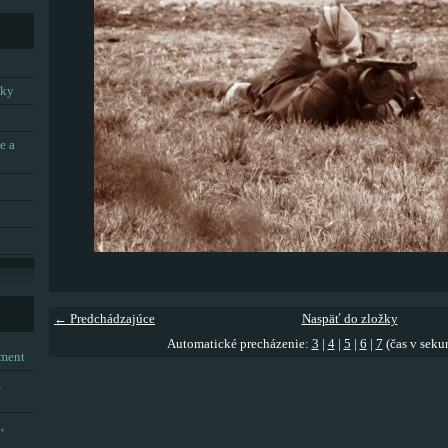
tky
e a
← Predchádzajúce
Naspäť do zložky
Automatické precházenie:
3
|
4
|
5
|
6
|
7
(čas v seku
tment
,
,