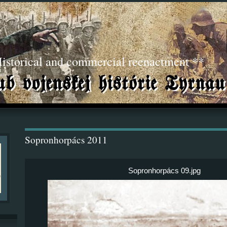
torical and commercial reenactment **
Sopronhorpács 2011
Sopronhorpács 09.jpg