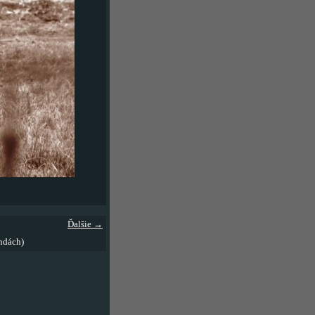
Ďalšie →
ndách)