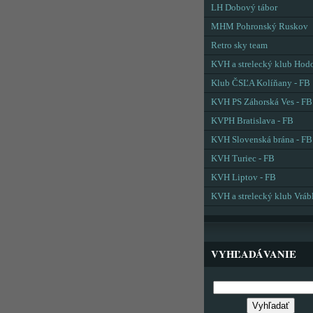
LH Dobový tábor
MHM Pohronský Ruskov
Retro sky team
KVH a strelecký klub Hod
Klub ČSĽA Kolíňany - FB
KVH PS Záhorská Ves - FB
KVPH Bratislava - FB
KVH Slovenská brána - FB
KVH Turiec - FB
KVH Liptov - FB
KVH a strelecký klub Vráb
VYHĽADÁVANIE