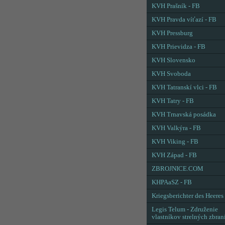
KVH Prašník - FB
KVH Pravda víťazí - FB
KVH Pressburg
KVH Prievidza - FB
KVH Slovensko
KVH Svoboda
KVH Tatranskí vlci - FB
KVH Tatry - FB
KVH Trnavská posádka
KVH Valkýra - FB
KVH Viking - FB
KVH Západ - FB
ZBROJNICE.COM
KHPAaSZ - FB
Kriegsberichter des Heeres
Legis Telum - Združenie
vlastníkov strelných zbran