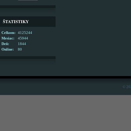
ŠTATISTIKY
Celkom:
4125244
Mesiac:
45944
Deň:
1844
Online:
80
© 20