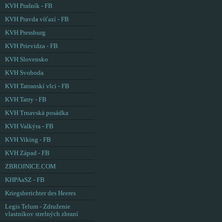
KVH Prašník - FB
KVH Pravda víťazí - FB
KVH Pressburg
KVH Prievidza - FB
KVH Slovensko
KVH Svoboda
KVH Tatranskí vlci - FB
KVH Tatry - FB
KVH Trnavská posádka
KVH Valkýra - FB
KVH Viking - FB
KVH Západ - FB
ZBROJNICE.COM
KHPAaSZ - FB
Kriegsberichter des Heeres
Legis Telum - Združenie
vlastníkov strelných zbraní