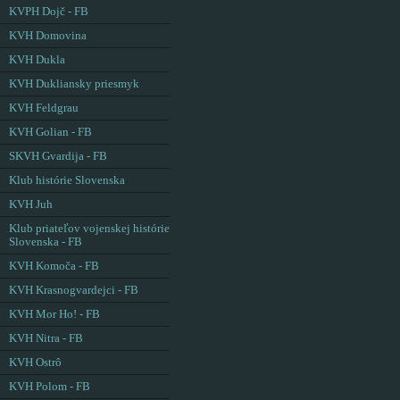
KVPH Dojč - FB
KVH Domovina
KVH Dukla
KVH Dukliansky priesmyk
KVH Feldgrau
KVH Golian - FB
SKVH Gvardija - FB
Klub histórie Slovenska
KVH Juh
Klub priateľov vojenskej histórie
Slovenska - FB
KVH Komoča - FB
KVH Krasnogvardejci - FB
KVH Mor Ho! - FB
KVH Nitra - FB
KVH Ostrô
KVH Polom - FB