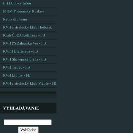
LH Dobový tábor
MHM Pohronský Ruskov
Retro sky team
KVH a strelecký klub Hodošík
Klub ČSĽA Kolíňany - FB
KVH PS Záhorská Ves - FB
KVPH Bratislava - FB
KVH Slovenská brána - FB
KVH Turiec - FB
KVH Liptov - FB
KVH a strelecký klub Vráble - FB
VYHĽADÁVANIE