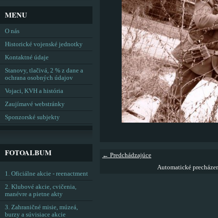
MENU
O nás
Historické vojenské jednotky
Kontaktné údaje
Stanovy, tlačivá, 2 % z dane a
ochrana osobných údajov
Vojaci, KVH a história
Zaujímavé webstránky
Sponzorské subjekty
FOTOALBUM
← Predchádzajúce
Automatické precháze
1. Oficiálne akcie - reenactment
2. Klubové akcie, cvičenia,
manévre a pietne akty
3. Zahraničné misie, múzeá,
burzy a súvisiace akcie