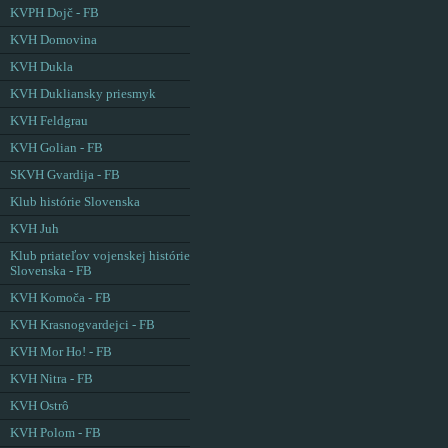
KVPH Dojč - FB
KVH Domovina
KVH Dukla
KVH Dukliansky priesmyk
KVH Feldgrau
KVH Golian - FB
SKVH Gvardija - FB
Klub histórie Slovenska
KVH Juh
Klub priateľov vojenskej histórie
Slovenska - FB
KVH Komoča - FB
KVH Krasnogvardejci - FB
KVH Mor Ho! - FB
KVH Nitra - FB
KVH Ostrô
KVH Polom - FB