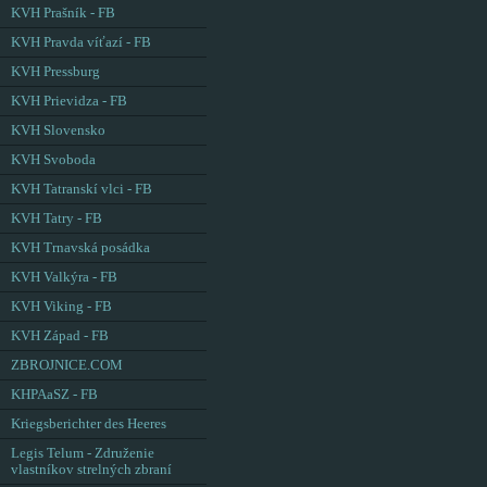
KVH Prašník - FB
KVH Pravda víťazí - FB
KVH Pressburg
KVH Prievidza - FB
KVH Slovensko
KVH Svoboda
KVH Tatranskí vlci - FB
KVH Tatry - FB
KVH Trnavská posádka
KVH Valkýra - FB
KVH Viking - FB
KVH Západ - FB
ZBROJNICE.COM
KHPAaSZ - FB
Kriegsberichter des Heeres
Legis Telum - Združenie
vlastníkov strelných zbraní