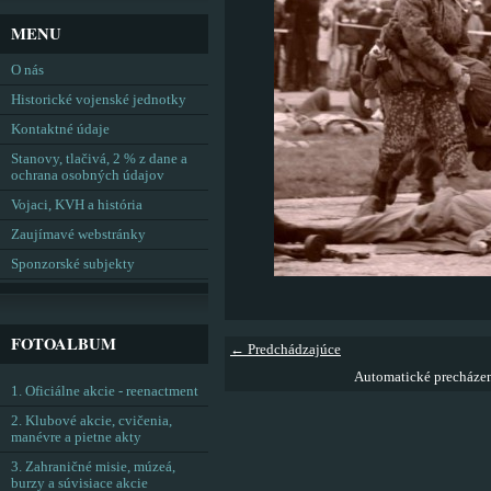
MENU
O nás
Historické vojenské jednotky
Kontaktné údaje
Stanovy, tlačivá, 2 % z dane a
ochrana osobných údajov
Vojaci, KVH a história
Zaujímavé webstránky
Sponzorské subjekty
FOTOALBUM
← Predchádzajúce
Automatické precháze
1. Oficiálne akcie - reenactment
2. Klubové akcie, cvičenia,
manévre a pietne akty
3. Zahraničné misie, múzeá,
burzy a súvisiace akcie