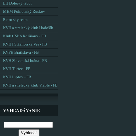
LH Dobový tábor
MHM Pohronský Ruskov
Retro sky team
KVH a strelecký klub Hodošík
Klub ČSĽA Kolíňany - FB
KVH PS Záhorská Ves - FB
KVPH Bratislava - FB
KVH Slovenská brána - FB
KVH Turiec - FB
KVH Liptov - FB
KVH a strelecký klub Vráble - FB
VYHĽADÁVANIE