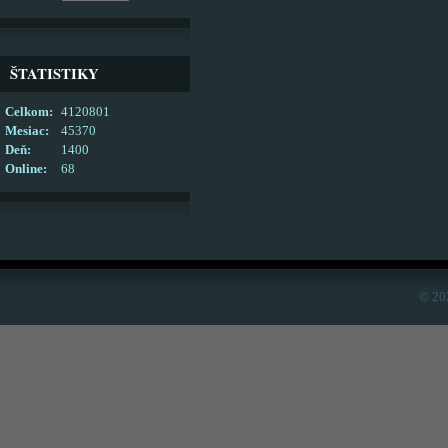
ŠTATISTIKY
Celkom:
4120801
Mesiac:
45370
Deň:
1400
Online:
68
© 20