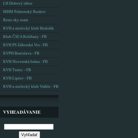
LH Dobový tábor
MHM Pohronský Ruskov
Retro sky team
KVH a strelecký klub Hodošík
Klub ČSĽA Kolíňany - FB
KVH PS Záhorská Ves - FB
KVPH Bratislava - FB
KVH Slovenská brána - FB
KVH Turiec - FB
KVH Liptov - FB
KVH a strelecký klub Vráble - FB
VYHĽADÁVANIE