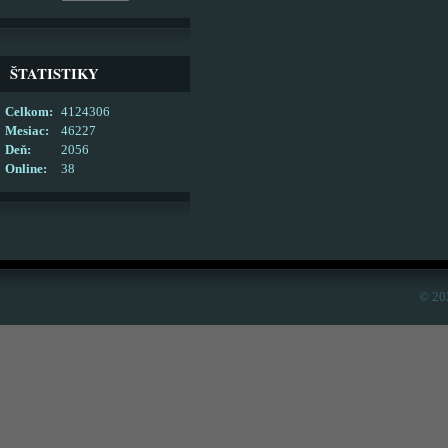
ŠTATISTIKY
Celkom:
4124306
Mesiac:
46227
Deň:
2056
Online:
38
© 20