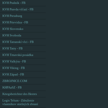
KVH Prašník - FB
KVH Pravda víťazí - FB
KVH Pressburg
KVH Prievidza - FB
KVH Slovensko
KVH Svoboda
KVH Tatranskí vlci - FB
KVH Tatry - FB
KVH Trnavská posádka
KVH Valkýra - FB
KVH Viking - FB
KVH Západ - FB
ZBROJNICE.COM
KHPAaSZ - FB
Kriegsberichter des Heeres
Legis Telum - Združenie
vlastníkov strelných zbraní