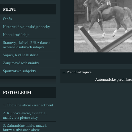
MENU
O nás
Historické vojenské jednotky
Kontaktné údaje
Stanovy, tlačivá, 2 % z dane a
ochrana osobných údajov
Vojaci, KVH a história
Zaujímavé webstránky
Sponzorské subjekty
← Predchádzajúce
Automatické precháze
FOTOALBUM
1. Oficiálne akcie - reenactment
2. Klubové akcie, cvičenia,
manévre a pietne akty
3. Zahraničné misie, múzeá,
burzy a súvisiace akcie