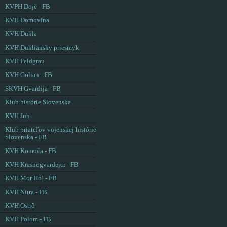
KVPH Dojč - FB
KVH Domovina
KVH Dukla
KVH Dukliansky priesmyk
KVH Feldgrau
KVH Golian - FB
SKVH Gvardija - FB
Klub histórie Slovenska
KVH Juh
Klub priateľov vojenskej histórie
Slovenska - FB
KVH Komoča - FB
KVH Krasnogvardejci - FB
KVH Mor Ho! - FB
KVH Nitra - FB
KVH Ostrô
KVH Polom - FB