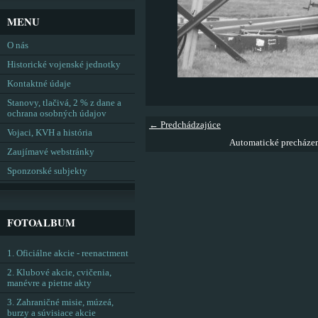
MENU
O nás
Historické vojenské jednotky
Kontaktné údaje
Stanovy, tlačivá, 2 % z dane a
ochrana osobných údajov
← Predchádzajúce
Vojaci, KVH a história
Automatické precháze
Zaujímavé webstránky
Sponzorské subjekty
FOTOALBUM
1. Oficiálne akcie - reenactment
2. Klubové akcie, cvičenia,
manévre a pietne akty
3. Zahraničné misie, múzeá,
burzy a súvisiace akcie