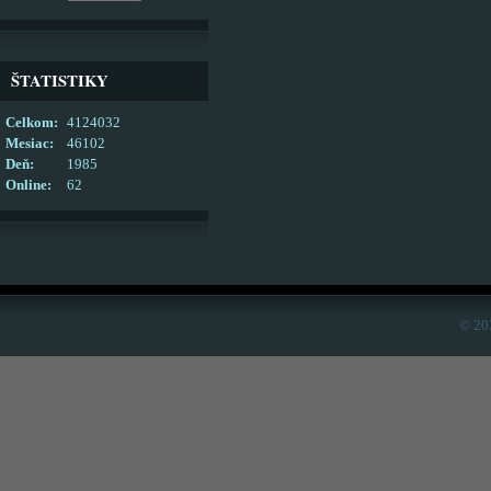
ŠTATISTIKY
Celkom:
4124032
Mesiac:
46102
Deň:
1985
Online:
62
© 20