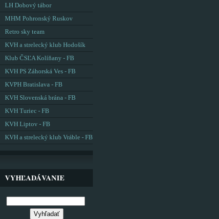
LH Dobový tábor
MHM Pohronský Ruskov
Retro sky team
KVH a strelecký klub Hodošík
Klub ČSĽA Kolíňany - FB
KVH PS Záhorská Ves - FB
KVPH Bratislava - FB
KVH Slovenská brána - FB
KVH Turiec - FB
KVH Liptov - FB
KVH a strelecký klub Vráble - FB
VYHĽADÁVANIE