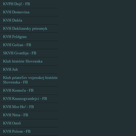
KVPH Dojč - FB
KVH Domovina
KVH Dukla
KVH Dukliansky priesmyk
KVH Feldgrau
KVH Golian - FB
SKVH Gvardija - FB
Klub histórie Slovenska
KVH Juh
Klub priateľov vojenskej histórie
Slovenska - FB
KVH Komoča - FB
KVH Krasnogvardejci - FB
KVH Mor Ho! - FB
KVH Nitra - FB
KVH Ostrô
KVH Polom - FB