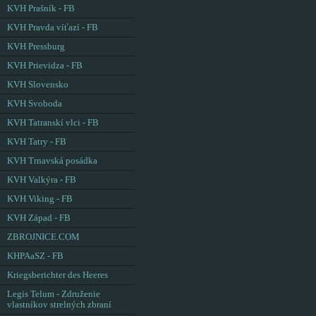
KVH Prašník - FB
KVH Pravda víťazí - FB
KVH Pressburg
KVH Prievidza - FB
KVH Slovensko
KVH Svoboda
KVH Tatranskí vlci - FB
KVH Tatry - FB
KVH Trnavská posádka
KVH Valkýra - FB
KVH Viking - FB
KVH Západ - FB
ZBROJNICE.COM
KHPAaSZ - FB
Kriegsberichter des Heeres
Legis Telum - Združenie
vlastníkov strelných zbraní