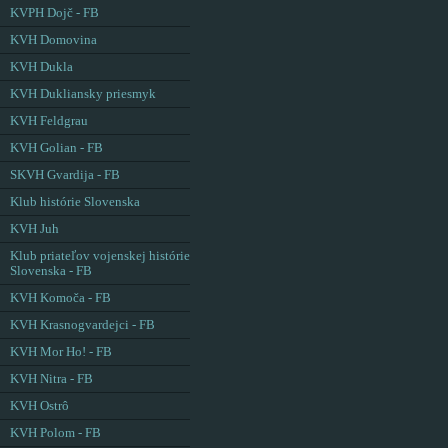
KVPH Dojč - FB
KVH Domovina
KVH Dukla
KVH Dukliansky priesmyk
KVH Feldgrau
KVH Golian - FB
SKVH Gvardija - FB
Klub histórie Slovenska
KVH Juh
Klub priateľov vojenskej histórie
Slovenska - FB
KVH Komoča - FB
KVH Krasnogvardejci - FB
KVH Mor Ho! - FB
KVH Nitra - FB
KVH Ostrô
KVH Polom - FB