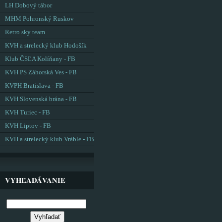
LH Dobový tábor
MHM Pohronský Ruskov
Retro sky team
KVH a strelecký klub Hodošík
Klub ČSĽA Kolíňany - FB
KVH PS Záhorská Ves - FB
KVPH Bratislava - FB
KVH Slovenská brána - FB
KVH Turiec - FB
KVH Liptov - FB
KVH a strelecký klub Vráble - FB
VYHĽADÁVANIE