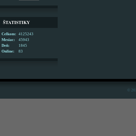
ŠTATISTIKY
Celkom:
4125243
Mesiac:
45943
Deň:
1845
Online:
83
© 20