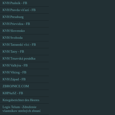
KVH Prašník - FB
KVH Pravda víťazí - FB
KVH Pressburg
KVH Prievidza - FB
KVH Slovensko
KVH Svoboda
KVH Tatranskí vlci - FB
KVH Tatry - FB
KVH Trnavská posádka
KVH Valkýra - FB
KVH Viking - FB
KVH Západ - FB
ZBROJNICE.COM
KHPAaSZ - FB
Kriegsberichter des Heeres
Legis Telum - Združenie
vlastníkov strelných zbraní