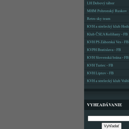
LH Dobový tábor
MHM Pohronský Ruskov
Retro sky team
KVH a strelecký klub Hod
Klub ČSĽA Kolíňany - FB
KVH PS Záhorská Ves - FB
KVPH Bratislava - FB
KVH Slovenská brána - FB
KVH Turiec - FB
KVH Liptov - FB
KVH a strelecký klub Vráb
VYHĽADÁVANIE