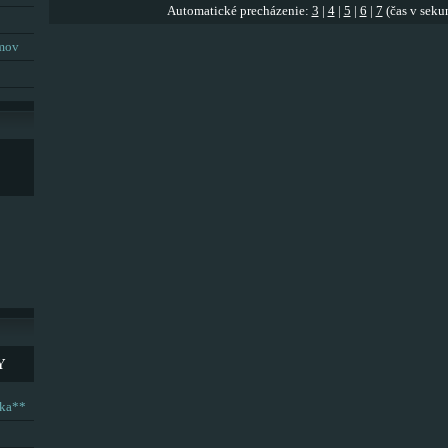
Automatické precházenie:
3
|
4
|
5
|
6
|
7
(čas v seku
umov
Y
ska**