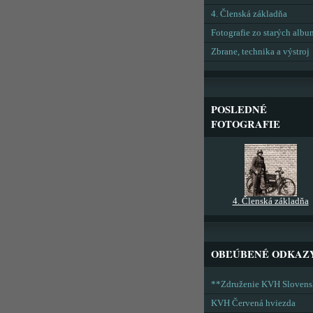
4. Členská základňa
Fotografie zo starých alb
Zbrane, technika a výstroj
POSLEDNÉ
FOTOGRAFIE
4. Členská základňa
OBĽÚBENÉ ODKAZ
**Združenie KVH Sloven
KVH Červená hviezda