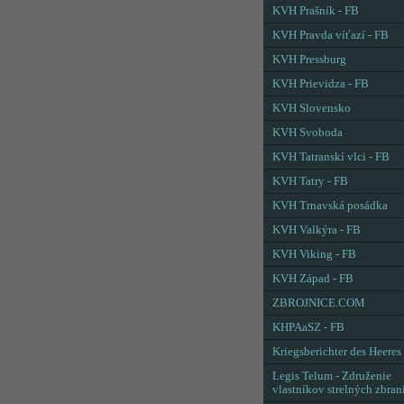
KVH Prašník - FB
KVH Pravda víťazí - FB
KVH Pressburg
KVH Prievidza - FB
KVH Slovensko
KVH Svoboda
KVH Tatranskí vlci - FB
KVH Tatry - FB
KVH Trnavská posádka
KVH Valkýra - FB
KVH Viking - FB
KVH Západ - FB
ZBROJNICE.COM
KHPAaSZ - FB
Kriegsberichter des Heeres
Legis Telum - Združenie
vlastníkov strelných zbran