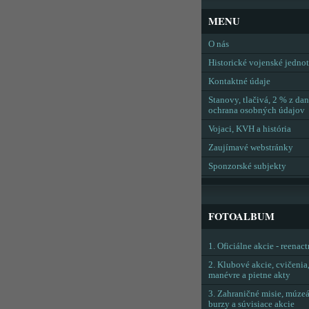
MENU
O nás
Historické vojenské jedno
Kontaktné údaje
Stanovy, tlačivá, 2 % z dan
ochrana osobných údajov
Vojaci, KVH a história
Zaujímavé webstránky
Sponzorské subjekty
FOTOALBUM
1. Oficiálne akcie - reenac
2. Klubové akcie, cvičenia
manévre a pietne akty
3. Zahraničné misie, múzeá
burzy a súvisiace akcie