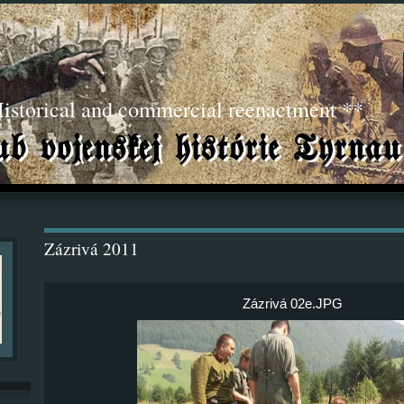
torical and commercial reenactment **
Zázrivá 2011
Zázrivá 02e.JPG