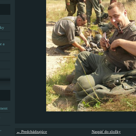
tky
e a
tment
,
,
← Predchádzajúce
Naspäť do zložky