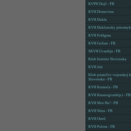
KVPH Dojč - FB
KVH Domovina
KVH Dukla
KVH Dukliansky priesmyk
KVH Feldgrau
KVH Golian - FB
SKVH Gvardija - FB
Klub histórie Slovenska
KVH Juh
Klub priateľov vojenskej h
Slovenska - FB
KVH Komoča - FB
KVH Krasnogvardejci - FB
KVH Mor Ho! - FB
KVH Nitra - FB
KVH Ostrô
KVH Polom - FB