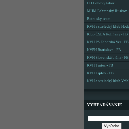
LH Dobový tábor
MHM Pohronský Ruskov
Retro sky team
KVH a strelecký klub Hod
Klub ČSĽA Kolíňany - FB
KVH PS Záhorská Ves - FB
KVPH Bratislava - FB
KVH Slovenská brána - FB
KVH Turiec - FB
KVH Liptov - FB
KVH a strelecký klub Vráb
VYHĽADÁVANIE