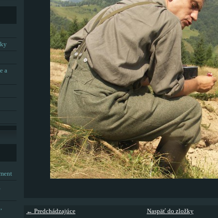
tky
e a
tment
,
,
← Predchádzajúce
Naspäť do zložky