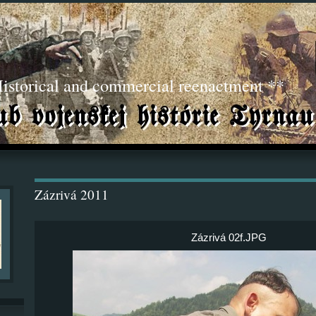
torical and commercial reenactment **
Zázrivá 2011
Zázrivá 02f.JPG