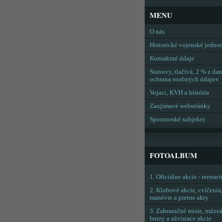
MENU
O nás
Historické vojenské jedno
Kontaktné údaje
Stanovy, tlačivá, 2 % z dan
ochrana osobných údajov
Vojaci, KVH a história
Zaujímavé webstránky
Sponzorské subjekty
FOTOALBUM
1. Oficiálne akcie - reenac
2. Klubové akcie, cvičenia
manévre a pietne akty
3. Zahraničné misie, múzeá
burzy a súvisiace akcie