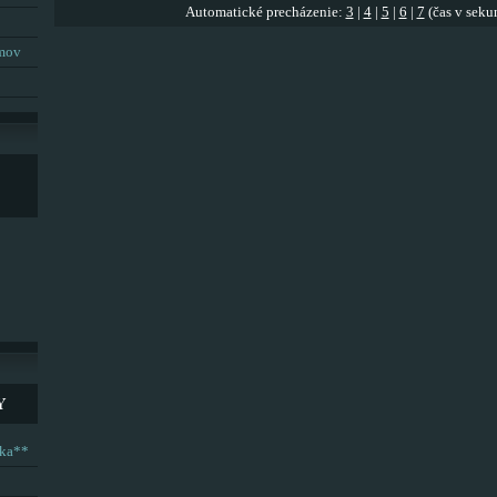
Automatické precházenie:
3
|
4
|
5
|
6
|
7
(čas v seku
umov
Y
ska**