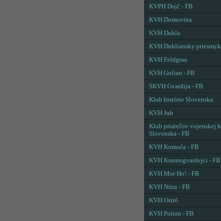
KVPH Dojč - FB
KVH Domovina
KVH Dukla
KVH Dukliansky priesmyk
KVH Feldgrau
KVH Golian - FB
SKVH Gvardija - FB
Klub histórie Slovenska
KVH Juh
Klub priateľov vojenskej h
Slovenska - FB
KVH Komoča - FB
KVH Krasnogvardejci - FB
KVH Mor Ho! - FB
KVH Nitra - FB
KVH Ostrô
KVH Polom - FB