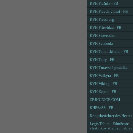
KVH Prašník - FB
KVH Pravda víťazí - FB
KVH Pressburg
KVH Prievidza - FB
KVH Slovensko
KVH Svoboda
KVH Tatranskí vlci - FB
KVH Tatry - FB
KVH Trnavská posádka
KVH Valkýra - FB
KVH Viking - FB
KVH Západ - FB
ZBROJNICE.COM
KHPAaSZ - FB
Kriegsberichter des Heeres
Legis Telum - Združenie
vlastníkov strelných zbran