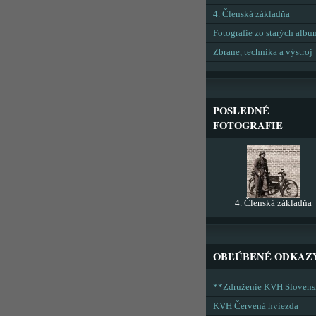
4. Členská základňa
Fotografie zo starých alb
Zbrane, technika a výstroj
POSLEDNÉ
FOTOGRAFIE
4. Členská základňa
OBĽÚBENÉ ODKAZ
**Združenie KVH Sloven
KVH Červená hviezda