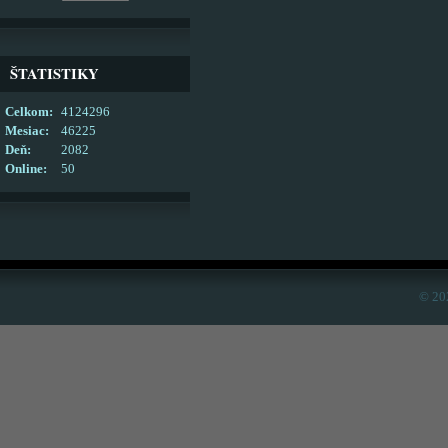
ŠTATISTIKY
Celkom:
4124296
Mesiac:
46225
Deň:
2082
Online:
50
© 20