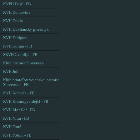
KVPH Dojč - FB
KVH Domovina
KVH Dukla
KVH Dukliansky priesmyk
KVH Feldgrau
KVH Golian - FB
SKVH Gvardija - FB
Klub histórie Slovenska
KVH Juh
Klub priateľov vojenskej histórie
Slovenska - FB
KVH Komoča - FB
KVH Krasnogvardejci - FB
KVH Mor Ho! - FB
KVH Nitra - FB
KVH Ostrô
KVH Polom - FB