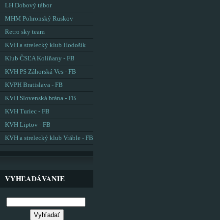
LH Dobový tábor
MHM Pohronský Ruskov
Retro sky team
KVH a strelecký klub Hodošík
Klub ČSĽA Kolíňany - FB
KVH PS Záhorská Ves - FB
KVPH Bratislava - FB
KVH Slovenská brána - FB
KVH Turiec - FB
KVH Liptov - FB
KVH a strelecký klub Vráble - FB
VYHĽADÁVANIE