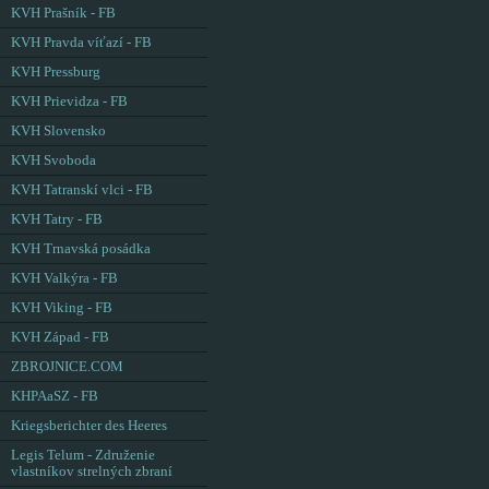
KVH Prašník - FB
KVH Pravda víťazí - FB
KVH Pressburg
KVH Prievidza - FB
KVH Slovensko
KVH Svoboda
KVH Tatranskí vlci - FB
KVH Tatry - FB
KVH Trnavská posádka
KVH Valkýra - FB
KVH Viking - FB
KVH Západ - FB
ZBROJNICE.COM
KHPAaSZ - FB
Kriegsberichter des Heeres
Legis Telum - Združenie
vlastníkov strelných zbraní