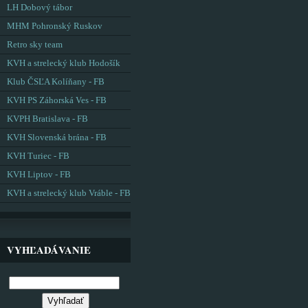
LH Dobový tábor
MHM Pohronský Ruskov
Retro sky team
KVH a strelecký klub Hodošík
Klub ČSĽA Kolíňany - FB
KVH PS Záhorská Ves - FB
KVPH Bratislava - FB
KVH Slovenská brána - FB
KVH Turiec - FB
KVH Liptov - FB
KVH a strelecký klub Vráble - FB
VYHĽADÁVANIE