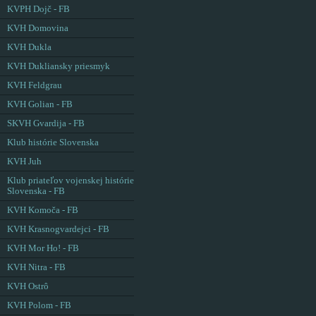
KVPH Dojč - FB
KVH Domovina
KVH Dukla
KVH Dukliansky priesmyk
KVH Feldgrau
KVH Golian - FB
SKVH Gvardija - FB
Klub histórie Slovenska
KVH Juh
Klub priateľov vojenskej histórie
Slovenska - FB
KVH Komoča - FB
KVH Krasnogvardejci - FB
KVH Mor Ho! - FB
KVH Nitra - FB
KVH Ostrô
KVH Polom - FB