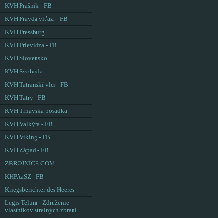
KVH Prašník - FB
KVH Pravda víťazí - FB
KVH Pressburg
KVH Prievidza - FB
KVH Slovensko
KVH Svoboda
KVH Tatranskí vlci - FB
KVH Tatry - FB
KVH Trnavská posádka
KVH Valkýra - FB
KVH Viking - FB
KVH Západ - FB
ZBROJNICE.COM
KHPAaSZ - FB
Kriegsberichter des Heeres
Legis Telum - Združenie
vlastníkov strelných zbraní