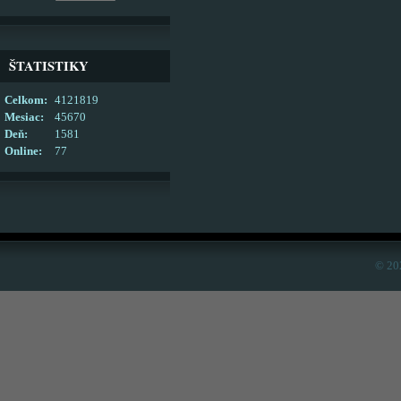
ŠTATISTIKY
Celkom:
4121819
Mesiac:
45670
Deň:
1581
Online:
77
© 20