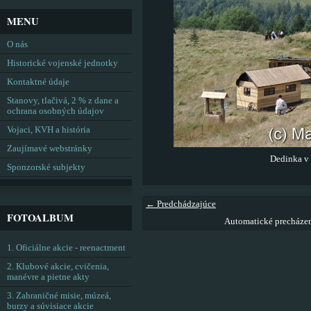
MENU
O nás
Historické vojenské jednotky
Kontaktné údaje
Stanovy, tlačivá, 2 % z dane a
ochrana osobných údajov
Vojaci, KVH a história
Zaujímavé webstránky
Dedinka v 
Sponzorské subjekty
← Predchádzajúce
FOTOALBUM
Automatické precháze
1. Oficiálne akcie - reenactment
2. Klubové akcie, cvičenia,
manévre a pietne akty
3. Zahraničné misie, múzeá,
burzy a súvisiace akcie