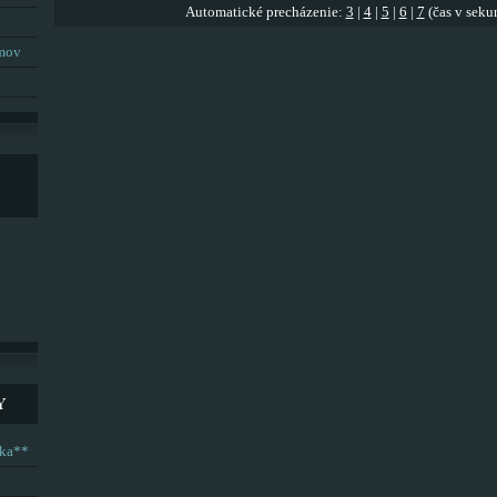
Automatické precházenie:
3
|
4
|
5
|
6
|
7
(čas v seku
umov
Y
ska**