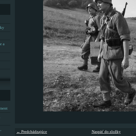
tky
e a
tment
,
,
← Predchádzajúce
Naspäť do zložky