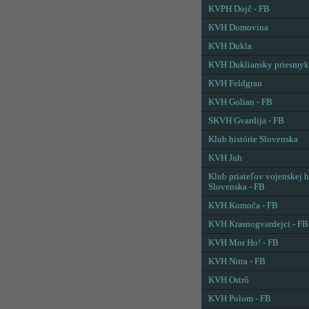
KVPH Dojč - FB
KVH Domovina
KVH Dukla
KVH Dukliansky priesmyk
KVH Feldgrau
KVH Golian - FB
SKVH Gvardija - FB
Klub histórie Slovenska
KVH Juh
Klub priateľov vojenskej h
Slovenska - FB
KVH Komoča - FB
KVH Krasnogvardejci - FB
KVH Mor Ho! - FB
KVH Nitra - FB
KVH Ostrô
KVH Polom - FB