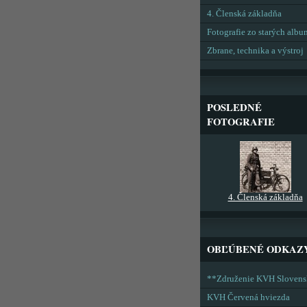
4. Členská základňa
Fotografie zo starých alb
Zbrane, technika a výstroj
POSLEDNÉ
FOTOGRAFIE
4. Členská základňa
OBĽÚBENÉ ODKAZ
**Združenie KVH Sloven
KVH Červená hviezda