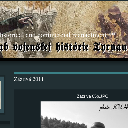
torical and commercial reenactment **
Zázrivá 2011
Zázrivá 05b.JPG