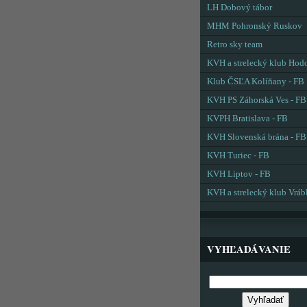
LH Dobový tábor
MHM Pohronský Ruskov
Retro sky team
KVH a strelecký klub Hod
Klub ČSĽA Kolíňany - FB
KVH PS Záhorská Ves - FB
KVPH Bratislava - FB
KVH Slovenská brána - FB
KVH Turiec - FB
KVH Liptov - FB
KVH a strelecký klub Vráb
VYHĽADÁVANIE