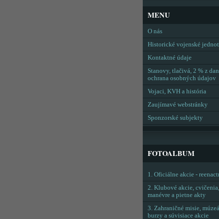
MENU
O nás
Historické vojenské jedno
Kontaktné údaje
Stanovy, tlačivá, 2 % z dan
ochrana osobných údajov
Vojaci, KVH a história
Zaujímavé webstránky
Sponzorské subjekty
FOTOALBUM
1. Oficiálne akcie - reenac
2. Klubové akcie, cvičenia
manévre a pietne akty
3. Zahraničné misie, múzeá
burzy a súvisiace akcie