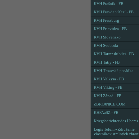
KVH Prašník - FB
KVH Pravda víťazí - FB
KVH Pressburg
KVH Prievidza - FB
KVH Slovensko
KVH Svoboda
KVH Tatranskí vlci - FB
KVH Tatry - FB
KVH Trnavská posádka
KVH Valkýra - FB
KVH Viking - FB
KVH Západ - FB
ZBROJNICE.COM
KHPAaSZ - FB
Kriegsberichter des Heeres
Legis Telum - Združenie
vlastníkov strelných zbran