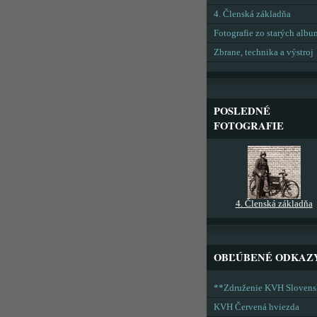
4. Členská základňa
Fotografie zo starých alb
Zbrane, technika a výstroj
POSLEDNÉ
FOTOGRAFIE
4. Členská základňa
OBĽÚBENÉ ODKAZ
**Združenie KVH Sloven
KVH Červená hviezda