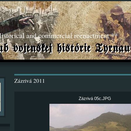
torical and commercial reenactment **
Zázrivá 2011
Zázrivá 05c.JPG