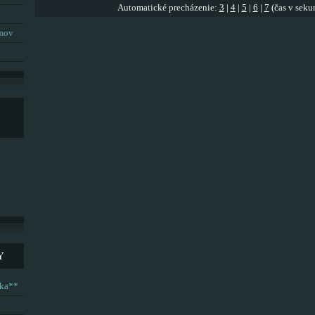
Automatické precházenie:
3
|
4
|
5
|
6
|
7
(čas v seku
umov
Y
ska**