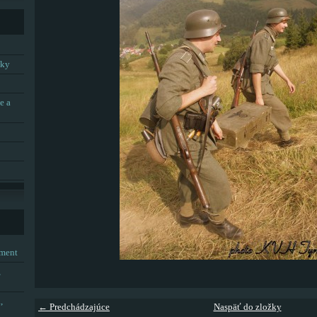
tky
e a
tment
,
,
← Predchádzajúce
Naspäť do zložky