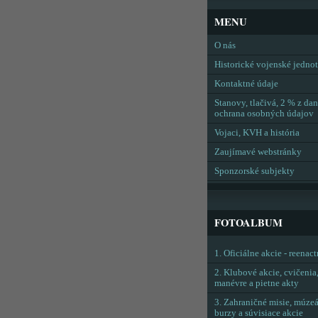
MENU
O nás
Historické vojenské jedno
Kontaktné údaje
Stanovy, tlačivá, 2 % z dan
ochrana osobných údajov
Vojaci, KVH a história
Zaujímavé webstránky
Sponzorské subjekty
FOTOALBUM
1. Oficiálne akcie - reenac
2. Klubové akcie, cvičenia
manévre a pietne akty
3. Zahraničné misie, múzeá
burzy a súvisiace akcie