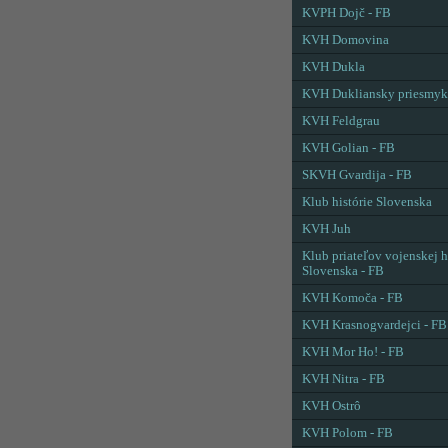
KVPH Dojč - FB
KVH Domovina
KVH Dukla
KVH Dukliansky priesmyk
KVH Feldgrau
KVH Golian - FB
SKVH Gvardija - FB
Klub histórie Slovenska
KVH Juh
Klub priateľov vojenskej h
Slovenska - FB
KVH Komoča - FB
KVH Krasnogvardejci - FB
KVH Mor Ho! - FB
KVH Nitra - FB
KVH Ostrô
KVH Polom - FB