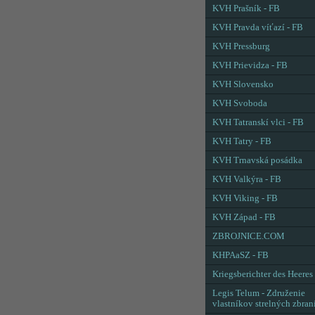
KVH Prašník - FB
KVH Pravda víťazí - FB
KVH Pressburg
KVH Prievidza - FB
KVH Slovensko
KVH Svoboda
KVH Tatranskí vlci - FB
KVH Tatry - FB
KVH Trnavská posádka
KVH Valkýra - FB
KVH Viking - FB
KVH Západ - FB
ZBROJNICE.COM
KHPAaSZ - FB
Kriegsberichter des Heeres
Legis Telum - Združenie
vlastníkov strelných zbran