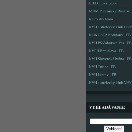
LH Dobový tábor
MHM Pohronský Ruskov
Retro sky team
KVH a strelecký klub Hod
Klub ČSĽA Kolíňany - FB
KVH PS Záhorská Ves - FB
KVPH Bratislava - FB
KVH Slovenská brána - FB
KVH Turiec - FB
KVH Liptov - FB
KVH a strelecký klub Vráb
VYHĽADÁVANIE