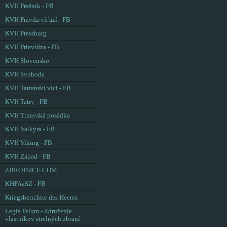
KVH Prašník - FB
KVH Pravda víťazí - FB
KVH Pressburg
KVH Prievidza - FB
KVH Slovensko
KVH Svoboda
KVH Tatranskí vlci - FB
KVH Tatry - FB
KVH Trnavská posádka
KVH Valkýra - FB
KVH Viking - FB
KVH Západ - FB
ZBROJNICE.COM
KHPAaSZ - FB
Kriegsberichter des Heeres
Legis Telum - Združenie
vlastníkov strelných zbraní