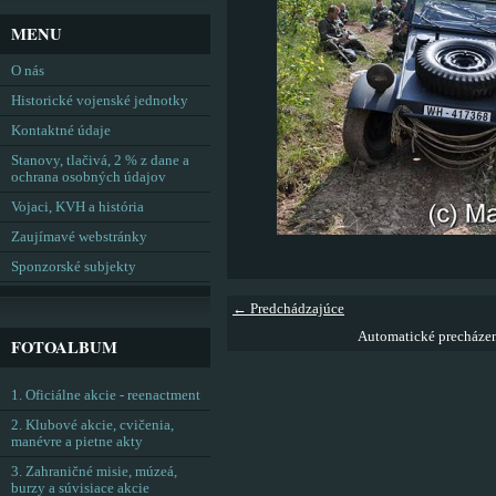
MENU
O nás
Historické vojenské jednotky
Kontaktné údaje
Stanovy, tlačivá, 2 % z dane a
ochrana osobných údajov
Vojaci, KVH a história
Zaujímavé webstránky
Sponzorské subjekty
← Predchádzajúce
Automatické precháze
FOTOALBUM
1. Oficiálne akcie - reenactment
2. Klubové akcie, cvičenia,
manévre a pietne akty
3. Zahraničné misie, múzeá,
burzy a súvisiace akcie