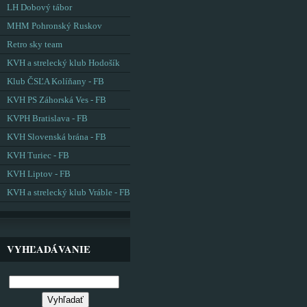
LH Dobový tábor
MHM Pohronský Ruskov
Retro sky team
KVH a strelecký klub Hodošík
Klub ČSĽA Kolíňany - FB
KVH PS Záhorská Ves - FB
KVPH Bratislava - FB
KVH Slovenská brána - FB
KVH Turiec - FB
KVH Liptov - FB
KVH a strelecký klub Vráble - FB
VYHĽADÁVANIE