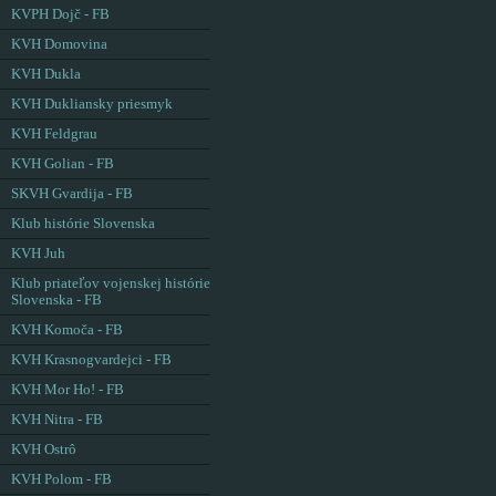
KVPH Dojč - FB
KVH Domovina
KVH Dukla
KVH Dukliansky priesmyk
KVH Feldgrau
KVH Golian - FB
SKVH Gvardija - FB
Klub histórie Slovenska
KVH Juh
Klub priateľov vojenskej histórie
Slovenska - FB
KVH Komoča - FB
KVH Krasnogvardejci - FB
KVH Mor Ho! - FB
KVH Nitra - FB
KVH Ostrô
KVH Polom - FB