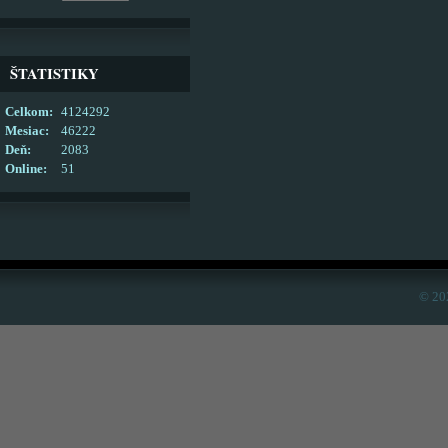
ŠTATISTIKY
Celkom:
4124292
Mesiac:
46222
Deň:
2083
Online:
51
© 20