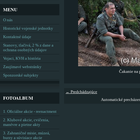
MENU
O nás
Historické vojenské jednotky
Kontaktné údaje
Stanovy, tlačivá, 2 % z dane a
ochrana osobných údajov
Vojaci, KVH a história
Zaujímavé webstránky
Čakanie na 
Sponzorské subjekty
← Predchádzajúce
FOTOALBUM
Automatické precháze
1. Oficiálne akcie - reenactment
2. Klubové akcie, cvičenia,
manévre a pietne akty
3. Zahraničné misie, múzeá,
burzy a súvisiace akcie