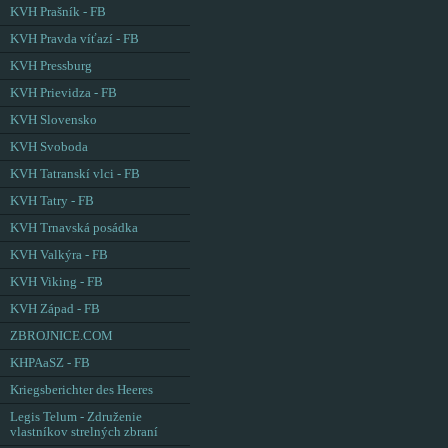
KVH Prašník - FB
KVH Pravda víťazí - FB
KVH Pressburg
KVH Prievidza - FB
KVH Slovensko
KVH Svoboda
KVH Tatranskí vlci - FB
KVH Tatry - FB
KVH Trnavská posádka
KVH Valkýra - FB
KVH Viking - FB
KVH Západ - FB
ZBROJNICE.COM
KHPAaSZ - FB
Kriegsberichter des Heeres
Legis Telum - Združenie
vlastníkov strelných zbraní