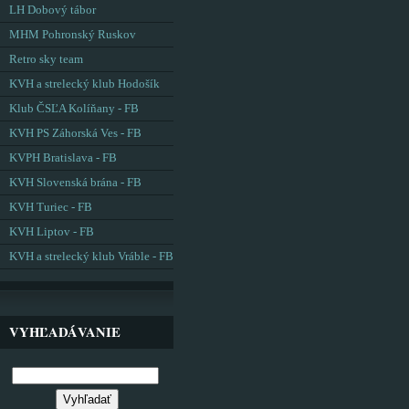
LH Dobový tábor
MHM Pohronský Ruskov
Retro sky team
KVH a strelecký klub Hodošík
Klub ČSĽA Kolíňany - FB
KVH PS Záhorská Ves - FB
KVPH Bratislava - FB
KVH Slovenská brána - FB
KVH Turiec - FB
KVH Liptov - FB
KVH a strelecký klub Vráble - FB
VYHĽADÁVANIE