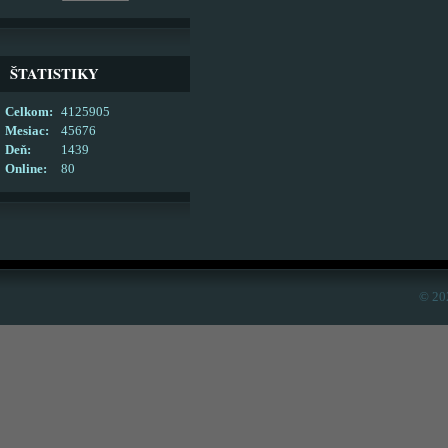
ŠTATISTIKY
Celkom:
4125905
Mesiac:
45676
Deň:
1439
Online:
80
© 20