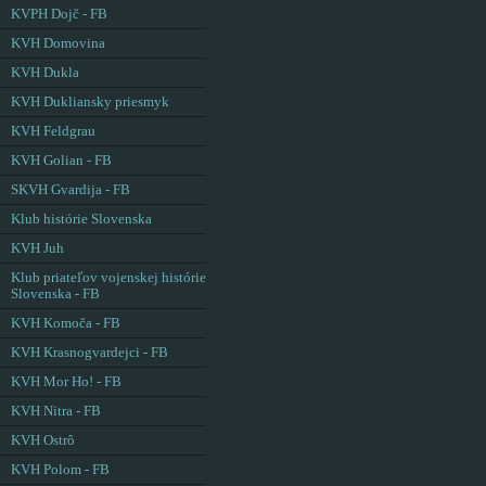
KVPH Dojč - FB
KVH Domovina
KVH Dukla
KVH Dukliansky priesmyk
KVH Feldgrau
KVH Golian - FB
SKVH Gvardija - FB
Klub histórie Slovenska
KVH Juh
Klub priateľov vojenskej histórie
Slovenska - FB
KVH Komoča - FB
KVH Krasnogvardejci - FB
KVH Mor Ho! - FB
KVH Nitra - FB
KVH Ostrô
KVH Polom - FB