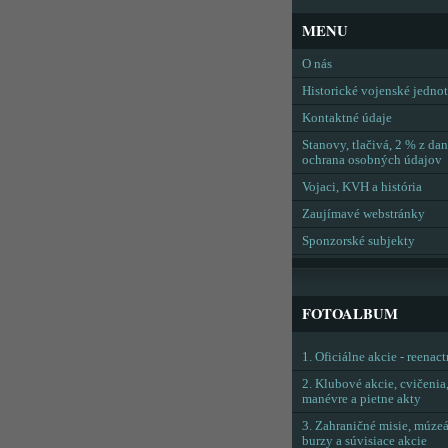
MENU
O nás
Historické vojenské jedno
Kontaktné údaje
Stanovy, tlačivá, 2 % z dan
ochrana osobných údajov
Vojaci, KVH a história
Zaujímavé webstránky
Sponzorské subjekty
FOTOALBUM
1. Oficiálne akcie - reenac
2. Klubové akcie, cvičenia
manévre a pietne akty
3. Zahraničné misie, múzeá
burzy a súvisiace akcie