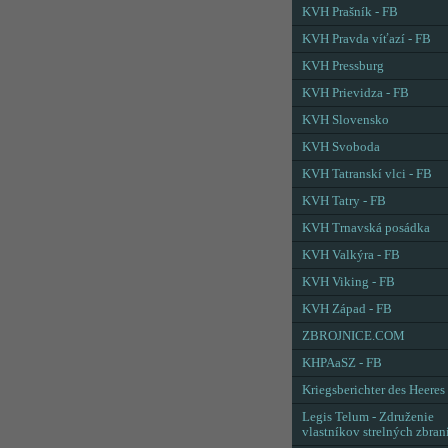
KVH Prašník - FB
KVH Pravda víťazí - FB
KVH Pressburg
KVH Prievidza - FB
KVH Slovensko
KVH Svoboda
KVH Tatranskí vlci - FB
KVH Tatry - FB
KVH Trnavská posádka
KVH Valkýra - FB
KVH Viking - FB
KVH Západ - FB
ZBROJNICE.COM
KHPAaSZ - FB
Kriegsberichter des Heeres
Legis Telum - Združenie
vlastníkov strelných zbran