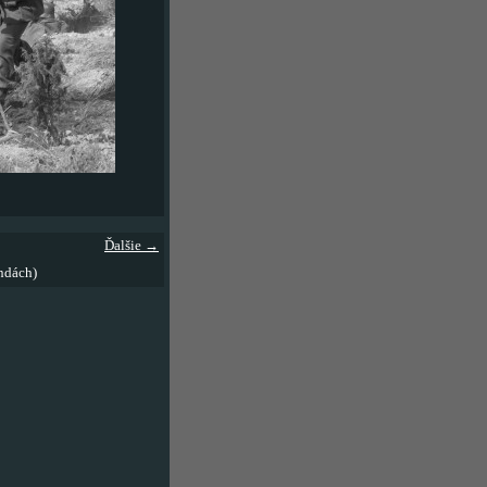
Ďalšie →
ndách)