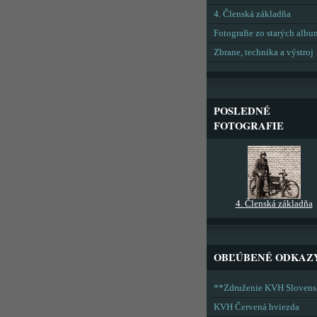
4. Členská základňa
Fotografie zo starých alb
Zbrane, technika a výstroj
POSLEDNÉ
FOTOGRAFIE
4. Členská základňa
OBĽÚBENÉ ODKAZ
**Združenie KVH Sloven
KVH Červená hviezda