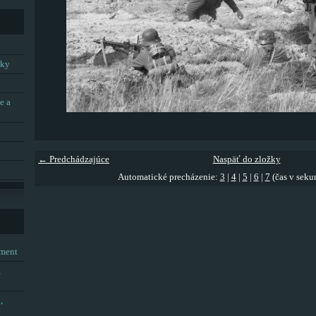
tky
e a
← Predchádzajúce
Naspäť do zložky
Automatické precházenie:
3
|
4
|
5
|
6
|
7
(čas v seku
tment
,
,