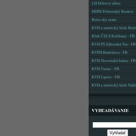
LH Dobový tábor
MHM Pohronský Ruskov
Retro sky team
KVH a strelecký klub Hod
Klub ČSĽA Kolíňany - FB
KVH PS Záhorská Ves - FB
KVPH Bratislava - FB
KVH Slovenská brána - FB
KVH Turiec - FB
KVH Liptov - FB
KVH a strelecký klub Vráb
VYHĽADÁVANIE