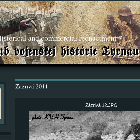
torical and commercial reenactment **
Zázrivá 2011
Zázrivá 12.JPG