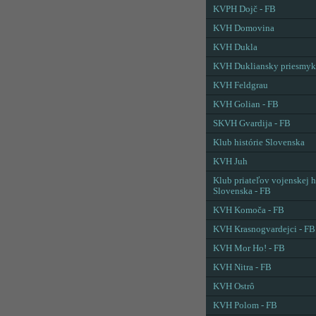
KVPH Dojč - FB
KVH Domovina
KVH Dukla
KVH Dukliansky priesmyk
KVH Feldgrau
KVH Golian - FB
SKVH Gvardija - FB
Klub histórie Slovenska
KVH Juh
Klub priateľov vojenskej h
Slovenska - FB
KVH Komoča - FB
KVH Krasnogvardejci - FB
KVH Mor Ho! - FB
KVH Nitra - FB
KVH Ostrô
KVH Polom - FB