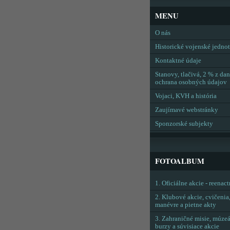
MENU
O nás
Historické vojenské jedno
Kontaktné údaje
Stanovy, tlačivá, 2 % z dan
ochrana osobných údajov
Vojaci, KVH a história
Zaujímavé webstránky
Sponzorské subjekty
FOTOALBUM
1. Oficiálne akcie - reenac
2. Klubové akcie, cvičenia
manévre a pietne akty
3. Zahraničné misie, múzeá
burzy a súvisiace akcie