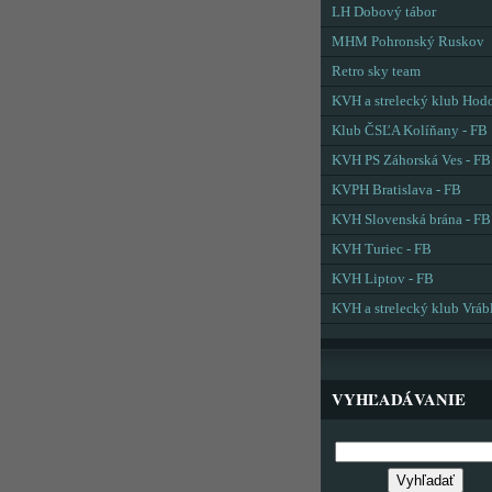
LH Dobový tábor
MHM Pohronský Ruskov
Retro sky team
KVH a strelecký klub Hod
Klub ČSĽA Kolíňany - FB
KVH PS Záhorská Ves - FB
KVPH Bratislava - FB
KVH Slovenská brána - FB
KVH Turiec - FB
KVH Liptov - FB
KVH a strelecký klub Vráb
VYHĽADÁVANIE