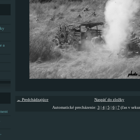
tky
e a
← Predchádzajúce
Naspäť do zložky
Automatické precházenie:
3
|
4
|
5
|
6
|
7
(čas v seku
tment
,
,