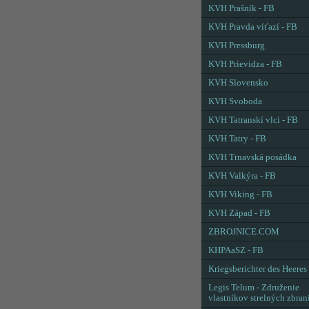
KVH Prašník - FB
KVH Pravda víťazí - FB
KVH Pressburg
KVH Prievidza - FB
KVH Slovensko
KVH Svoboda
KVH Tatranskí vlci - FB
KVH Tatry - FB
KVH Trnavská posádka
KVH Valkýra - FB
KVH Viking - FB
KVH Západ - FB
ZBROJNICE.COM
KHPAaSZ - FB
Kriegsberichter des Heeres
Legis Telum - Združenie
vlastníkov strelných zbran