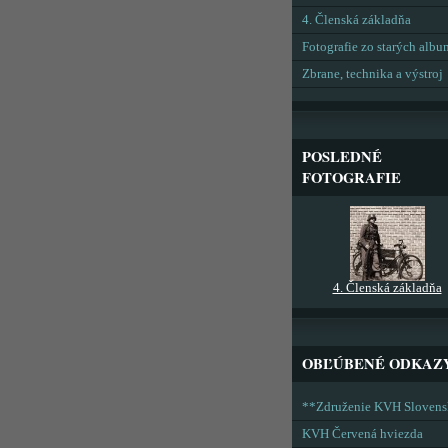
4. Členská základňa
Fotografie zo starých alb
Zbrane, technika a výstroj
POSLEDNÉ
FOTOGRAFIE
4. Členská základňa
OBĽÚBENÉ ODKAZ
**Združenie KVH Sloven
KVH Červená hviezda