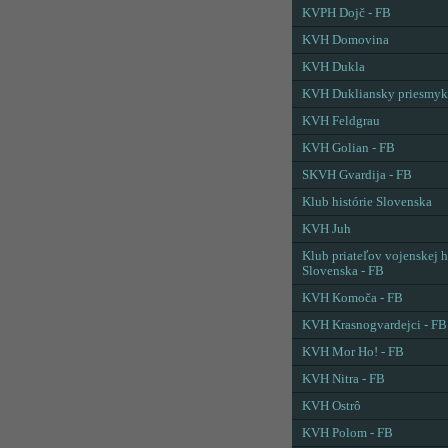
KVPH Dojč - FB
KVH Domovina
KVH Dukla
KVH Dukliansky priesmyk
KVH Feldgrau
KVH Golian - FB
SKVH Gvardija - FB
Klub histórie Slovenska
KVH Juh
Klub priateľov vojenskej h
Slovenska - FB
KVH Komoča - FB
KVH Krasnogvardejci - FB
KVH Mor Ho! - FB
KVH Nitra - FB
KVH Ostrô
KVH Polom - FB