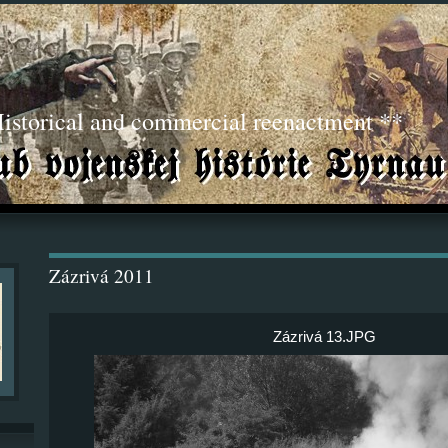
torical and commercial reenactment **
Zázrivá 2011
Zázrivá 13.JPG