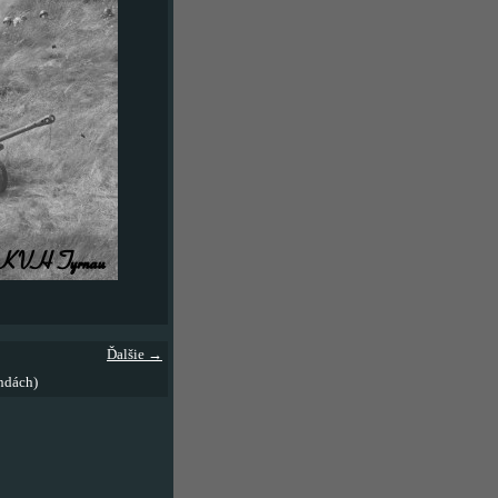
Ďalšie →
ndách)