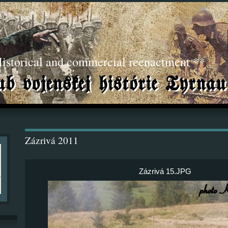
torical and commercial reenactment **
Zázrivá 2011
Zázrivá 15.JPG