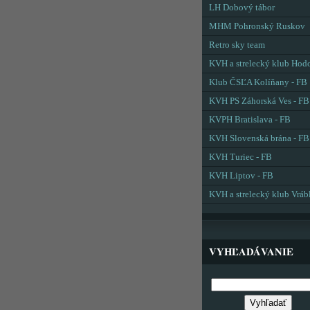
LH Dobový tábor
MHM Pohronský Ruskov
Retro sky team
KVH a strelecký klub Hod
Klub ČSĽA Kolíňany - FB
KVH PS Záhorská Ves - FB
KVPH Bratislava - FB
KVH Slovenská brána - FB
KVH Turiec - FB
KVH Liptov - FB
KVH a strelecký klub Vráb
VYHĽADÁVANIE