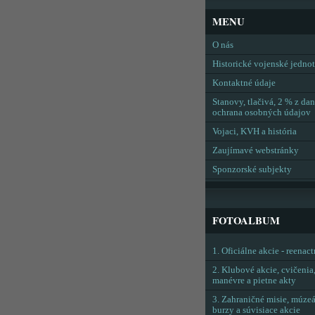
MENU
O nás
Historické vojenské jedno
Kontaktné údaje
Stanovy, tlačivá, 2 % z dan
ochrana osobných údajov
Vojaci, KVH a história
Zaujímavé webstránky
Sponzorské subjekty
FOTOALBUM
1. Oficiálne akcie - reenac
2. Klubové akcie, cvičenia
manévre a pietne akty
3. Zahraničné misie, múzeá
burzy a súvisiace akcie