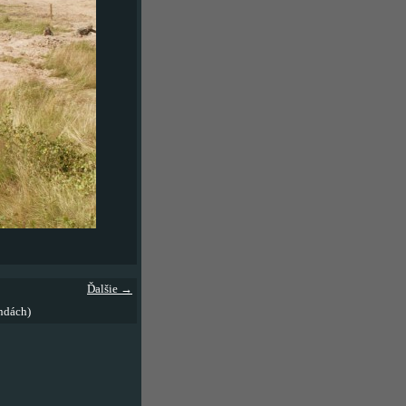
Ďalšie →
ndách)