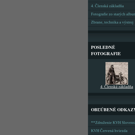
4. Členská základňa
Fotografie zo starých alb
Zbrane, technika a výstroj
POSLEDNÉ
FOTOGRAFIE
4. Členská základňa
OBĽÚBENÉ ODKAZ
**Združenie KVH Sloven
KVH Červená hviezda