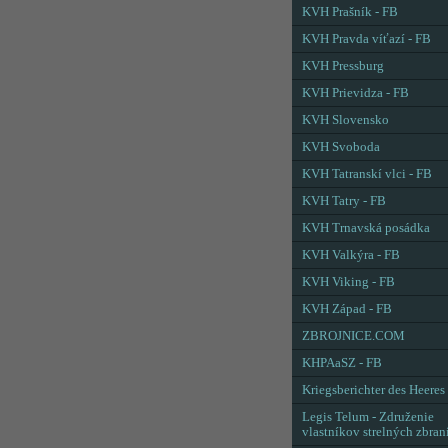
KVH Prašník - FB
KVH Pravda víťazí - FB
KVH Pressburg
KVH Prievidza - FB
KVH Slovensko
KVH Svoboda
KVH Tatranskí vlci - FB
KVH Tatry - FB
KVH Trnavská posádka
KVH Valkýra - FB
KVH Viking - FB
KVH Západ - FB
ZBROJNICE.COM
KHPAaSZ - FB
Kriegsberichter des Heeres
Legis Telum - Združenie
vlastníkov strelných zbran