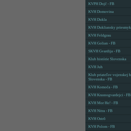
KVPH Dojč - FB
KVH Domovina
KVH Dukla
KVH Dukliansky priesmyk
KVH Feldgrau
KVH Golian - FB
SKVH Gvardija - FB
Klub histórie Slovenska
KVH Juh
Klub priateľov vojenskej h
Slovenska - FB
KVH Komoča - FB
KVH Krasnogvardejci - FB
KVH Mor Ho! - FB
KVH Nitra - FB
KVH Ostrô
KVH Polom - FB