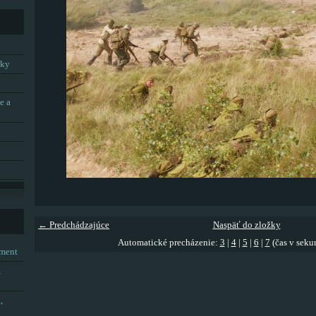
tky
e a
← Predchádzajúce
Naspäť do zložky
Automatické precházenie:
3
|
4
|
5
|
6
|
7
(čas v seku
tment
,
,