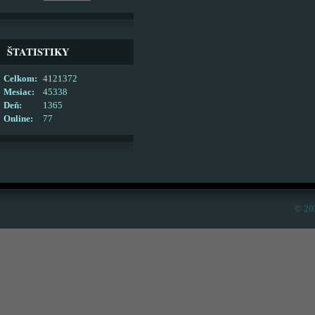
ŠTATISTIKY
Celkom:
4121372
Mesiac:
45338
Deň:
1365
Online:
77
© 20