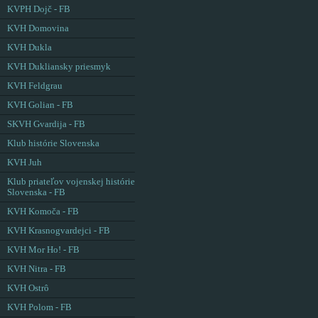
KVPH Dojč - FB
KVH Domovina
KVH Dukla
KVH Dukliansky priesmyk
KVH Feldgrau
KVH Golian - FB
SKVH Gvardija - FB
Klub histórie Slovenska
KVH Juh
Klub priateľov vojenskej histórie
Slovenska - FB
KVH Komoča - FB
KVH Krasnogvardejci - FB
KVH Mor Ho! - FB
KVH Nitra - FB
KVH Ostrô
KVH Polom - FB