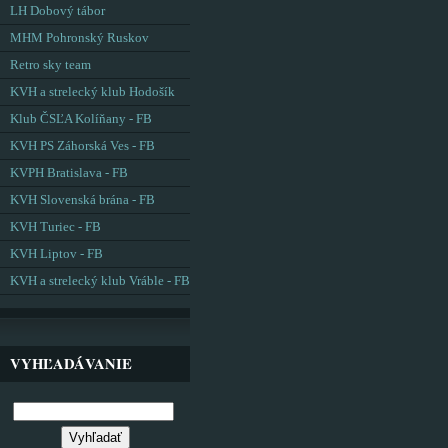
LH Dobový tábor
MHM Pohronský Ruskov
Retro sky team
KVH a strelecký klub Hodošík
Klub ČSĽA Kolíňany - FB
KVH PS Záhorská Ves - FB
KVPH Bratislava - FB
KVH Slovenská brána - FB
KVH Turiec - FB
KVH Liptov - FB
KVH a strelecký klub Vráble - FB
VYHĽADÁVANIE