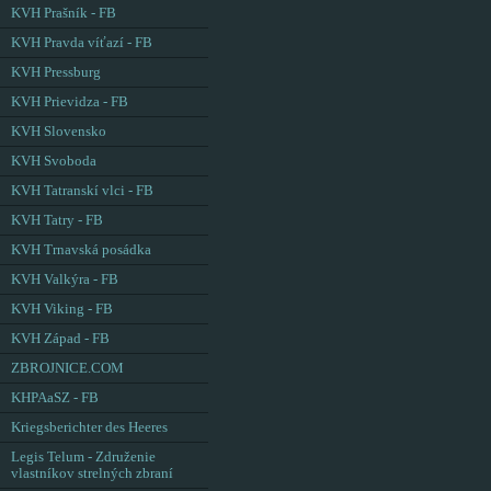
KVH Prašník - FB
KVH Pravda víťazí - FB
KVH Pressburg
KVH Prievidza - FB
KVH Slovensko
KVH Svoboda
KVH Tatranskí vlci - FB
KVH Tatry - FB
KVH Trnavská posádka
KVH Valkýra - FB
KVH Viking - FB
KVH Západ - FB
ZBROJNICE.COM
KHPAaSZ - FB
Kriegsberichter des Heeres
Legis Telum - Združenie
vlastníkov strelných zbraní