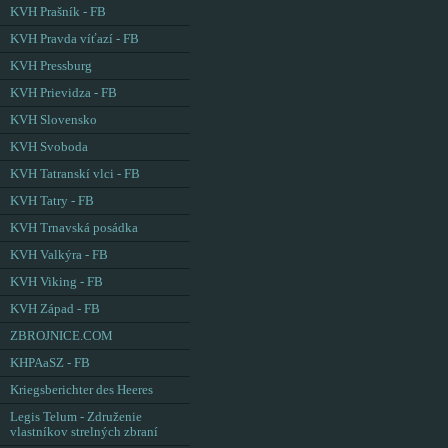
KVH Prašník - FB
KVH Pravda víťazí - FB
KVH Pressburg
KVH Prievidza - FB
KVH Slovensko
KVH Svoboda
KVH Tatranskí vlci - FB
KVH Tatry - FB
KVH Trnavská posádka
KVH Valkýra - FB
KVH Viking - FB
KVH Západ - FB
ZBROJNICE.COM
KHPAaSZ - FB
Kriegsberichter des Heeres
Legis Telum - Združenie
vlastníkov strelných zbraní