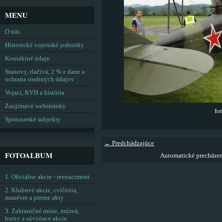
MENU
O nás
Historické vojenské jednotky
Kontaktné údaje
Stanovy, tlačivá, 2 % z dane a
ochrana osobných údajov
Vojaci, KVH a história
Zaujímavé webstránky
fo
Sponzorské subjekty
← Predchádzajúce
FOTOALBUM
Automatické precháze
1. Oficiálne akcie - reenactment
2. Klubové akcie, cvičenia,
manévre a pietne akty
3. Zahraničné misie, múzeá,
burzy a súvisiace akcie