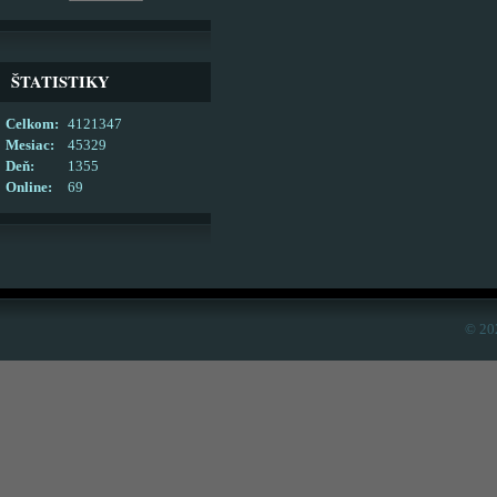
ŠTATISTIKY
Celkom:
4121347
Mesiac:
45329
Deň:
1355
Online:
69
© 20