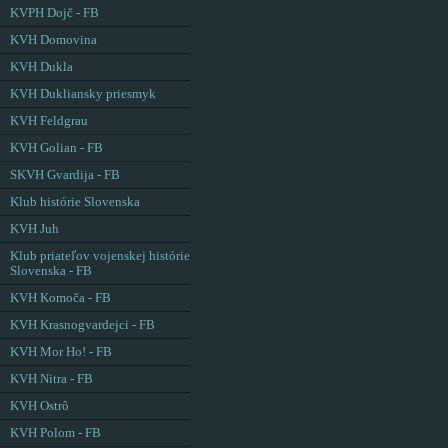
KVPH Dojč - FB
KVH Domovina
KVH Dukla
KVH Dukliansky priesmyk
KVH Feldgrau
KVH Golian - FB
SKVH Gvardija - FB
Klub histórie Slovenska
KVH Juh
Klub priateľov vojenskej histórie
Slovenska - FB
KVH Komoča - FB
KVH Krasnogvardejci - FB
KVH Mor Ho! - FB
KVH Nitra - FB
KVH Ostrô
KVH Polom - FB