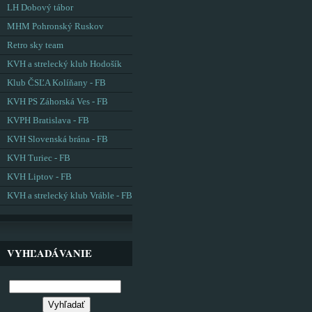
LH Dobový tábor
MHM Pohronský Ruskov
Retro sky team
KVH a strelecký klub Hodošík
Klub ČSĽA Kolíňany - FB
KVH PS Záhorská Ves - FB
KVPH Bratislava - FB
KVH Slovenská brána - FB
KVH Turiec - FB
KVH Liptov - FB
KVH a strelecký klub Vráble - FB
VYHĽADÁVANIE