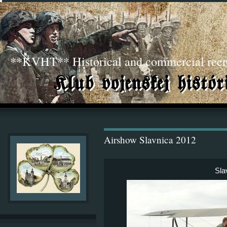
**KVHT** Historical and commercial ree
Airshow Slavnica 2012
Sla