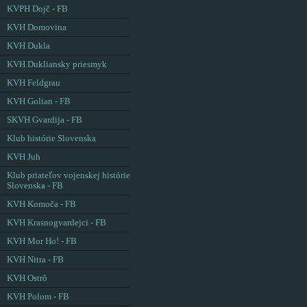
KVPH Dojč - FB
KVH Domovina
KVH Dukla
KVH Dukliansky priesmyk
KVH Feldgrau
KVH Golian - FB
SKVH Gvardija - FB
Klub histórie Slovenska
KVH Juh
Klub priateľov vojenskej histórie
Slovenska - FB
KVH Komoča - FB
KVH Krasnogvardejci - FB
KVH Mor Ho! - FB
KVH Nitra - FB
KVH Ostrô
KVH Polom - FB