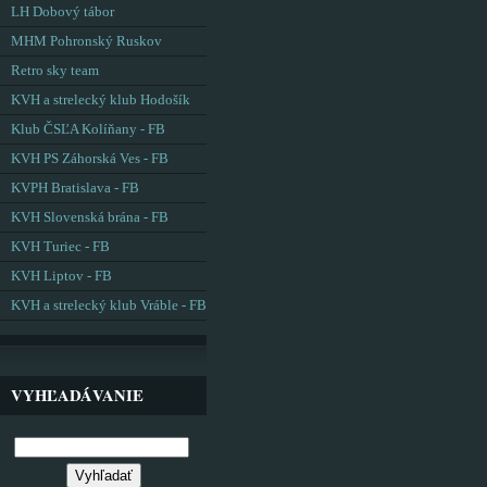
LH Dobový tábor
MHM Pohronský Ruskov
Retro sky team
KVH a strelecký klub Hodošík
Klub ČSĽA Kolíňany - FB
KVH PS Záhorská Ves - FB
KVPH Bratislava - FB
KVH Slovenská brána - FB
KVH Turiec - FB
KVH Liptov - FB
KVH a strelecký klub Vráble - FB
VYHĽADÁVANIE