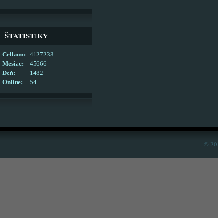
ŠTATISTIKY
Celkom:
4127233
Mesiac:
45666
Deň:
1482
Online:
54
© 20