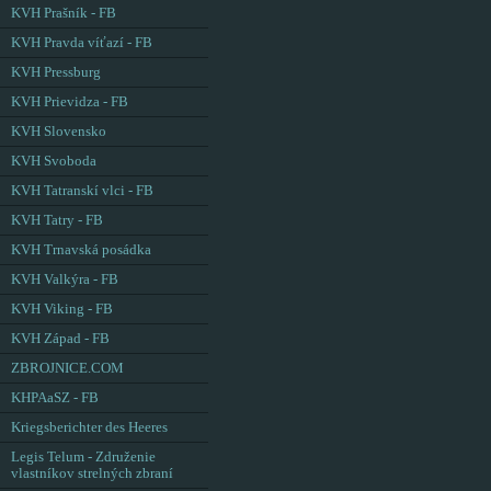
KVH Prašník - FB
KVH Pravda víťazí - FB
KVH Pressburg
KVH Prievidza - FB
KVH Slovensko
KVH Svoboda
KVH Tatranskí vlci - FB
KVH Tatry - FB
KVH Trnavská posádka
KVH Valkýra - FB
KVH Viking - FB
KVH Západ - FB
ZBROJNICE.COM
KHPAaSZ - FB
Kriegsberichter des Heeres
Legis Telum - Združenie
vlastníkov strelných zbraní