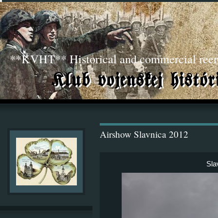
**KVHT** Historical and commercial ree
Airshow Slavnica 2012
Sla