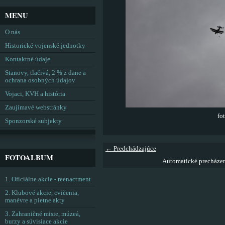
MENU
O nás
Historické vojenské jednotky
Kontaktné údaje
Stanovy, tlačivá, 2 % z dane a
ochrana osobných údajov
Vojaci, KVH a história
Zaujímavé webstránky
fo
Sponzorské subjekty
← Predchádzajúce
FOTOALBUM
Automatické precháze
1. Oficiálne akcie - reenactment
2. Klubové akcie, cvičenia,
manévre a pietne akty
3. Zahraničné misie, múzeá,
burzy a súvisiace akcie