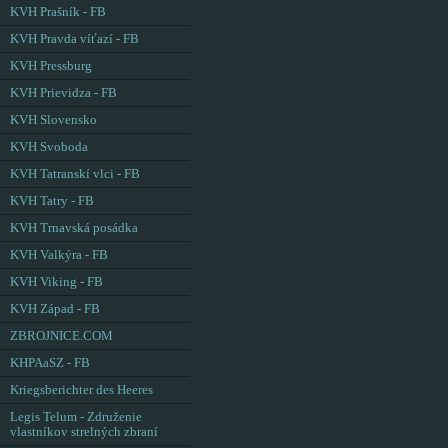
KVH Prašník - FB
KVH Pravda víťazí - FB
KVH Pressburg
KVH Prievidza - FB
KVH Slovensko
KVH Svoboda
KVH Tatranskí vlci - FB
KVH Tatry - FB
KVH Trnavská posádka
KVH Valkýra - FB
KVH Viking - FB
KVH Západ - FB
ZBROJNICE.COM
KHPAaSZ - FB
Kriegsberichter des Heeres
Legis Telum - Združenie
vlastníkov strelných zbraní