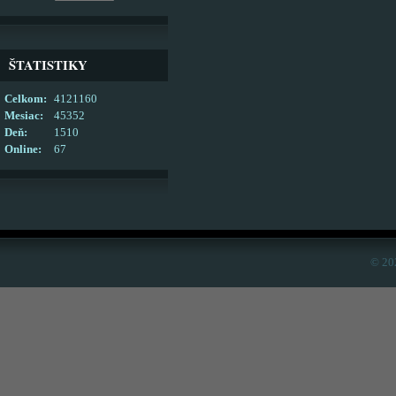
ŠTATISTIKY
Celkom:
4121160
Mesiac:
45352
Deň:
1510
Online:
67
© 20