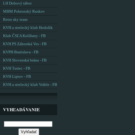
LH Dobový tábor
MHM Pohronský Ruskov
Retro sky team
KVH a strelecký klub Hodošík
Klub ČSĽA Kolíňany - FB
KVH PS Záhorská Ves - FB
KVPH Bratislava - FB
KVH Slovenská brána - FB
KVH Turiec - FB
KVH Liptov - FB
KVH a strelecký klub Vráble - FB
VYHĽADÁVANIE