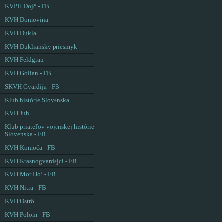
KVPH Dojč - FB
KVH Domovina
KVH Dukla
KVH Dukliansky priesmyk
KVH Feldgrau
KVH Golian - FB
SKVH Gvardija - FB
Klub histórie Slovenska
KVH Juh
Klub priateľov vojenskej histórie
Slovenska - FB
KVH Komoča - FB
KVH Krasnogvardejci - FB
KVH Mor Ho! - FB
KVH Nitra - FB
KVH Ostrô
KVH Polom - FB