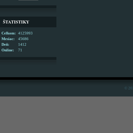
ŠTATISTIKY
Celkom:
4125993
Mesiac:
45686
Deň:
1412
Online:
71
© 20