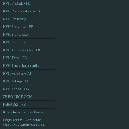
KVH Prašník - FB
KVH Pravda víťazí - FB
KVH Pressburg
KVH Prievidza - FB
KVH Slovensko
KVH Svoboda
KVH Tatranskí vlci - FB
KVH Tatry - FB
KVH Trnavská posádka
KVH Valkýra - FB
KVH Viking - FB
KVH Západ - FB
ZBROJNICE.COM
KHPAaSZ - FB
Kriegsberichter des Heeres
Legis Telum - Združenie
vlastníkov strelných zbraní