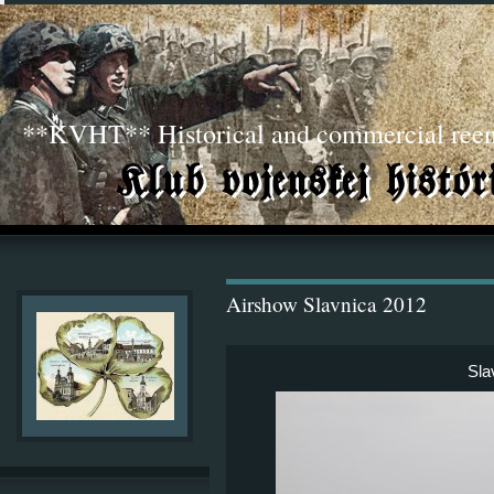
**KVHT** Historical and commercial ree
Airshow Slavnica 2012
Sla