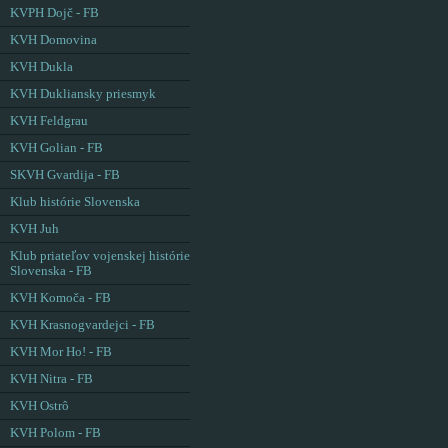
KVPH Dojč - FB
KVH Domovina
KVH Dukla
KVH Dukliansky priesmyk
KVH Feldgrau
KVH Golian - FB
SKVH Gvardija - FB
Klub histórie Slovenska
KVH Juh
Klub priateľov vojenskej histórie
Slovenska - FB
KVH Komoča - FB
KVH Krasnogvardejci - FB
KVH Mor Ho! - FB
KVH Nitra - FB
KVH Ostrô
KVH Polom - FB