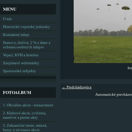
MENU
O nás
Historické vojenské jednotky
Kontaktné údaje
Stanovy, tlačivá, 2 % z dane a
ochrana osobných údajov
Vojaci, KVH a história
Zaujímavé webstránky
fo
Sponzorské subjekty
← Predchádzajúce
FOTOALBUM
Automatické precháze
1. Oficiálne akcie - reenactment
2. Klubové akcie, cvičenia,
manévre a pietne akty
3. Zahraničné misie, múzeá,
burzy a súvisiace akcie