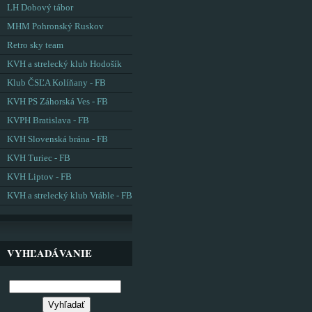
LH Dobový tábor
MHM Pohronský Ruskov
Retro sky team
KVH a strelecký klub Hodošík
Klub ČSĽA Kolíňany - FB
KVH PS Záhorská Ves - FB
KVPH Bratislava - FB
KVH Slovenská brána - FB
KVH Turiec - FB
KVH Liptov - FB
KVH a strelecký klub Vráble - FB
VYHĽADÁVANIE