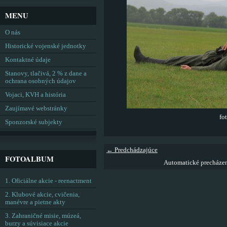
MENU
O nás
Historické vojenské jednotky
Kontaktné údaje
Stanovy, tlačivá, 2 % z dane a
ochrana osobných údajov
Vojaci, KVH a história
Zaujímavé webstránky
fo
Sponzorské subjekty
← Predchádzajúce
FOTOALBUM
Automatické precháze
1. Oficiálne akcie - reenactment
2. Klubové akcie, cvičenia,
manévre a pietne akty
3. Zahraničné misie, múzeá,
burzy a súvisiace akcie