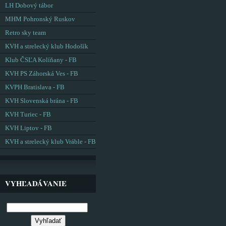
LH Dobový tábor
MHM Pohronský Ruskov
Retro sky team
KVH a strelecký klub Hodošík
Klub ČSĽA Kolíňany - FB
KVH PS Záhorská Ves - FB
KVPH Bratislava - FB
KVH Slovenská brána - FB
KVH Turiec - FB
KVH Liptov - FB
KVH a strelecký klub Vráble - FB
VYHĽADÁVANIE