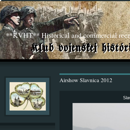
**KVHT** Historical and commercial ree
Airshow Slavnica 2012
Sla