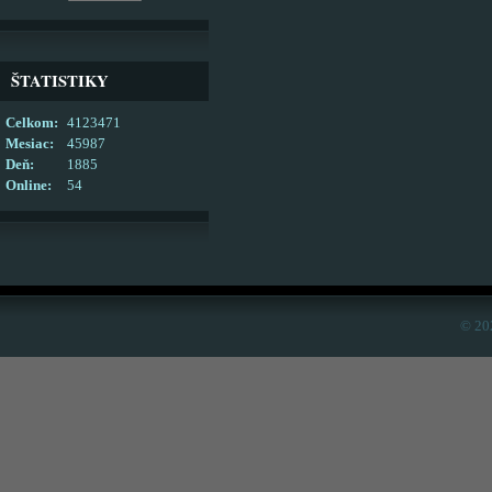
ŠTATISTIKY
Celkom:
4123471
Mesiac:
45987
Deň:
1885
Online:
54
© 20