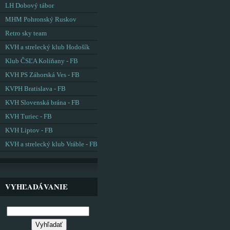
LH Dobový tábor
MHM Pohronský Ruskov
Retro sky team
KVH a strelecký klub Hodošík
Klub ČSĽA Kolíňany - FB
KVH PS Záhorská Ves - FB
KVPH Bratislava - FB
KVH Slovenská brána - FB
KVH Turiec - FB
KVH Liptov - FB
KVH a strelecký klub Vráble - FB
VYHĽADÁVANIE