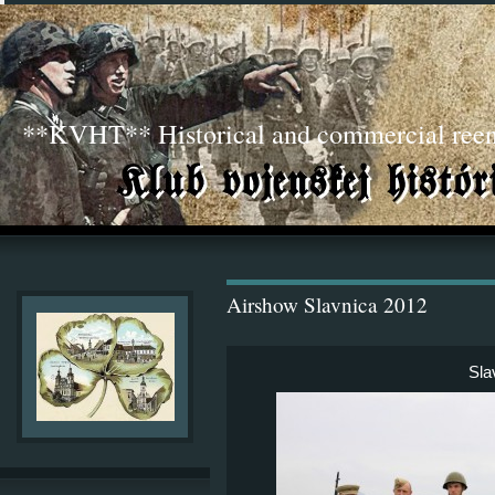
**KVHT** Historical and commercial ree
Airshow Slavnica 2012
Sla