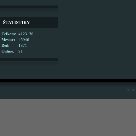
ŠTATISTIKY
Celkom:
4123130
Mesiac:
45946
Deň:
1871
Online:
91
© 20