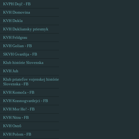
KVPH Dojč - FB
KVH Domovina
KVH Dukla
KVH Dukliansky priesmyk
KVH Feldgrau
KVH Golian - FB
SKVH Gvardija - FB
Klub histórie Slovenska
KVH Juh
Klub priateľov vojenskej histórie
Slovenska - FB
KVH Komoča - FB
KVH Krasnogvardejci - FB
KVH Mor Ho! - FB
KVH Nitra - FB
KVH Ostrô
KVH Polom - FB