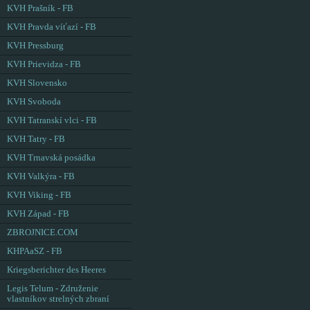
KVH Prašník - FB
KVH Pravda víťazí - FB
KVH Pressburg
KVH Prievidza - FB
KVH Slovensko
KVH Svoboda
KVH Tatranskí vlci - FB
KVH Tatry - FB
KVH Trnavská posádka
KVH Valkýra - FB
KVH Viking - FB
KVH Západ - FB
ZBROJNICE.COM
KHPAaSZ - FB
Kriegsberichter des Heeres
Legis Telum - Združenie
vlastníkov strelných zbraní