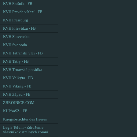
KVH Prašník - FB
KVH Pravda víťazí - FB
KVH Pressburg
KVH Prievidza - FB
KVH Slovensko
KVH Svoboda
KVH Tatranskí vlci - FB
KVH Tatry - FB
KVH Trnavská posádka
KVH Valkýra - FB
KVH Viking - FB
KVH Západ - FB
ZBROJNICE.COM
KHPAaSZ - FB
Kriegsberichter des Heeres
Legis Telum - Združenie
vlastníkov strelných zbraní