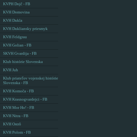
KVPH Dojč - FB
KVH Domovina
KVH Dukla
KVH Dukliansky priesmyk
KVH Feldgrau
KVH Golian - FB
SKVH Gvardija - FB
Klub histórie Slovenska
KVH Juh
Klub priateľov vojenskej histórie
Slovenska - FB
KVH Komoča - FB
KVH Krasnogvardejci - FB
KVH Mor Ho! - FB
KVH Nitra - FB
KVH Ostrô
KVH Polom - FB