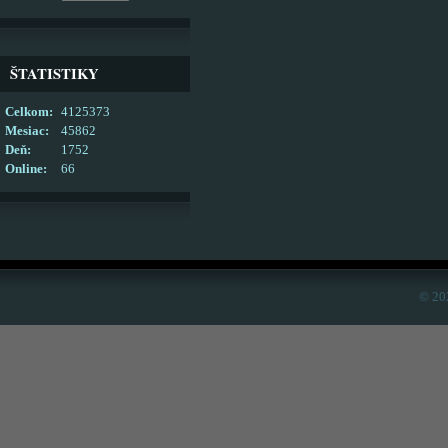
ŠTATISTIKY
Celkom:
4125373
Mesiac:
45862
Deň:
1752
Online:
66
© 20