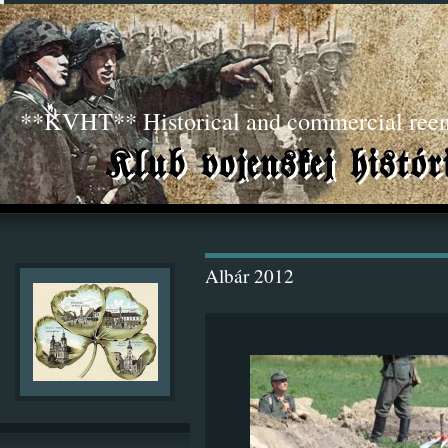
**KVHT** Historical and commercial ree
Albár 2012