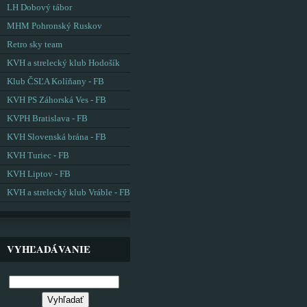
LH Dobový tábor
MHM Pohronský Ruskov
Retro sky team
KVH a strelecký klub Hodošík
Klub ČSĽA Kolíňany - FB
KVH PS Záhorská Ves - FB
KVPH Bratislava - FB
KVH Slovenská brána - FB
KVH Turiec - FB
KVH Liptov - FB
KVH a strelecký klub Vráble - FB
VYHĽADÁVANIE