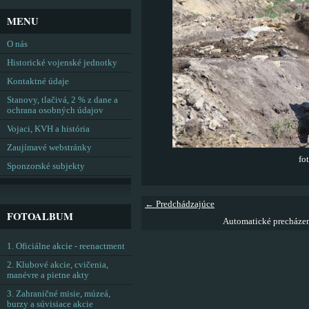
MENU
O nás
Historické vojenské jednotky
Kontaktné údaje
Stanovy, tlačivá, 2 % z dane a
ochrana osobných údajov
Vojaci, KVH a história
Zaujímavé webstránky
fo
Sponzorské subjekty
← Predchádzajúce
FOTOALBUM
Automatické precháze
1. Oficiálne akcie - reenactment
2. Klubové akcie, cvičenia,
manévre a pietne akty
3. Zahraničné misie, múzeá,
burzy a súvisiace akcie