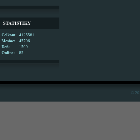
ŠTATISTIKY
Celkom:
4125581
Mesiac:
45706
Deň:
1509
Online:
85
© 20