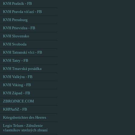
KVH Prašník - FB
KVH Pravda víťazí - FB
KVH Pressburg
KVH Prievidza - FB
KVH Slovensko
KVH Svoboda
KVH Tatranskí vlci - FB
KVH Tatry - FB
KVH Trnavská posádka
KVH Valkýra - FB
KVH Viking - FB
KVH Západ - FB
ZBROJNICE.COM
KHPAaSZ - FB
Kriegsberichter des Heeres
Legis Telum - Združenie
vlastníkov strelných zbraní