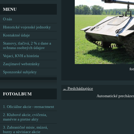
MENU
O nás
Historické vojenské jednotky
Kontaktné údaje
Stanovy, tlačivá, 2 % z dane a
ochrana osobných údajov
Vojaci, KVH a história
Zaujímavé webstránky
fo
Sponzorské subjekty
← Predchádzajúce
FOTOALBUM
Automatické precháze
1. Oficiálne akcie - reenactment
2. Klubové akcie, cvičenia,
manévre a pietne akty
3. Zahraničné misie, múzeá,
burzy a súvisiace akcie