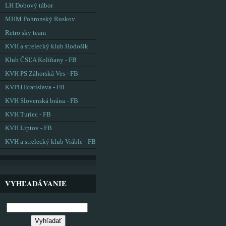
LH Dobový tábor
MHM Pohronský Ruskov
Retro sky team
KVH a strelecký klub Hodošík
Klub ČSĽA Kolíňany - FB
KVH PS Záhorská Ves - FB
KVPH Bratislava - FB
KVH Slovenská brána - FB
KVH Turiec - FB
KVH Liptov - FB
KVH a strelecký klub Vráble - FB
VYHĽADÁVANIE