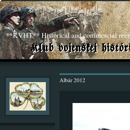
**KVHT** Historical and commercial ree
Albár 2012