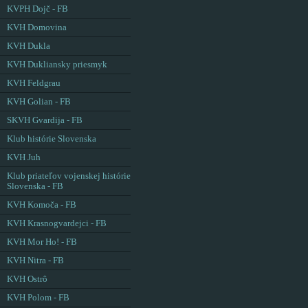
KVPH Dojč - FB
KVH Domovina
KVH Dukla
KVH Dukliansky priesmyk
KVH Feldgrau
KVH Golian - FB
SKVH Gvardija - FB
Klub histórie Slovenska
KVH Juh
Klub priateľov vojenskej histórie
Slovenska - FB
KVH Komoča - FB
KVH Krasnogvardejci - FB
KVH Mor Ho! - FB
KVH Nitra - FB
KVH Ostrô
KVH Polom - FB