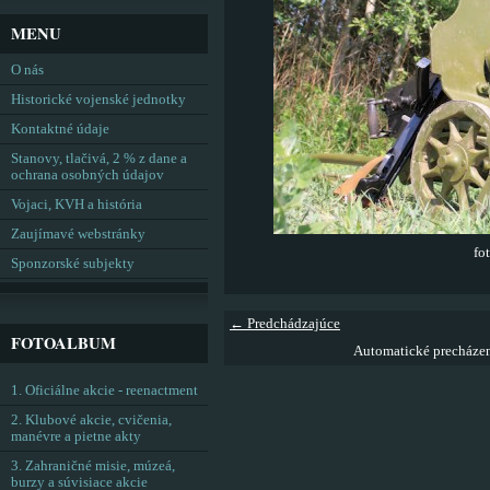
MENU
O nás
Historické vojenské jednotky
Kontaktné údaje
Stanovy, tlačivá, 2 % z dane a
ochrana osobných údajov
Vojaci, KVH a história
Zaujímavé webstránky
fo
Sponzorské subjekty
← Predchádzajúce
FOTOALBUM
Automatické precháze
1. Oficiálne akcie - reenactment
2. Klubové akcie, cvičenia,
manévre a pietne akty
3. Zahraničné misie, múzeá,
burzy a súvisiace akcie