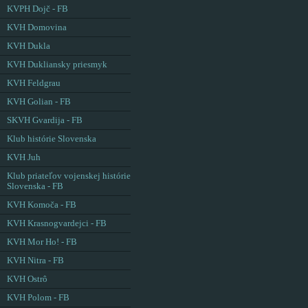
KVPH Dojč - FB
KVH Domovina
KVH Dukla
KVH Dukliansky priesmyk
KVH Feldgrau
KVH Golian - FB
SKVH Gvardija - FB
Klub histórie Slovenska
KVH Juh
Klub priateľov vojenskej histórie
Slovenska - FB
KVH Komoča - FB
KVH Krasnogvardejci - FB
KVH Mor Ho! - FB
KVH Nitra - FB
KVH Ostrô
KVH Polom - FB