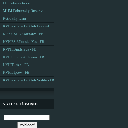
LH Dobový tábor
MHM Pohronský Ruskov
Retro sky team
KVH a strelecký klub Hodošík
Klub ČSĽA Kolíňany - FB
KVH PS Záhorská Ves - FB
KVPH Bratislava - FB
KVH Slovenská brána - FB
KVH Turiec - FB
KVH Liptov - FB
KVH a strelecký klub Vráble - FB
VYHĽADÁVANIE