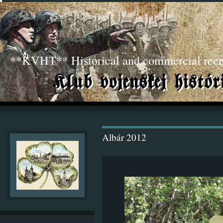
**KVHT** Historical and commercial ree
Albár 2012