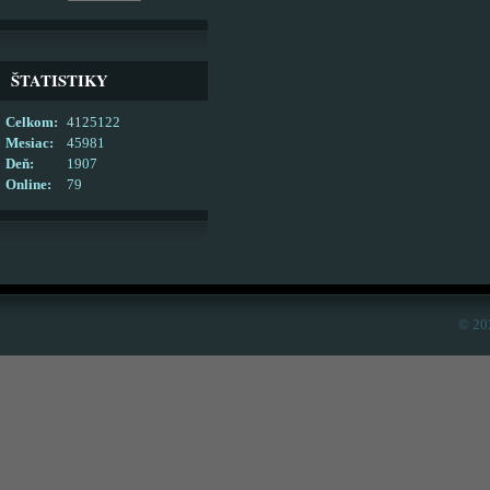
ŠTATISTIKY
Celkom:
4125122
Mesiac:
45981
Deň:
1907
Online:
79
© 20