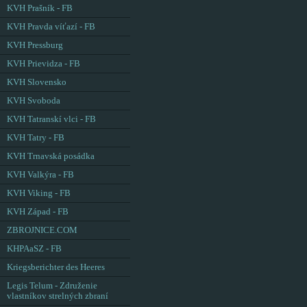
KVH Prašník - FB
KVH Pravda víťazí - FB
KVH Pressburg
KVH Prievidza - FB
KVH Slovensko
KVH Svoboda
KVH Tatranskí vlci - FB
KVH Tatry - FB
KVH Trnavská posádka
KVH Valkýra - FB
KVH Viking - FB
KVH Západ - FB
ZBROJNICE.COM
KHPAaSZ - FB
Kriegsberichter des Heeres
Legis Telum - Združenie
vlastníkov strelných zbraní