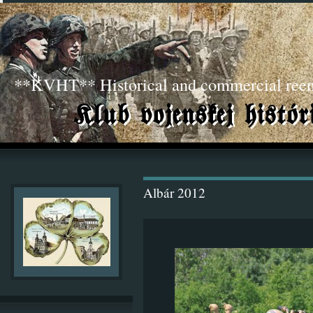
**KVHT** Historical and commercial ree
Albár 2012