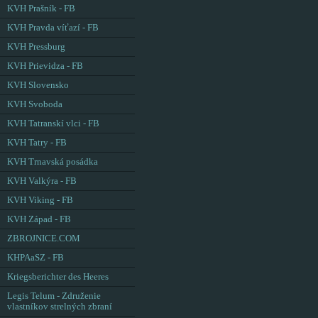
KVH Prašník - FB
KVH Pravda víťazí - FB
KVH Pressburg
KVH Prievidza - FB
KVH Slovensko
KVH Svoboda
KVH Tatranskí vlci - FB
KVH Tatry - FB
KVH Trnavská posádka
KVH Valkýra - FB
KVH Viking - FB
KVH Západ - FB
ZBROJNICE.COM
KHPAaSZ - FB
Kriegsberichter des Heeres
Legis Telum - Združenie
vlastníkov strelných zbraní