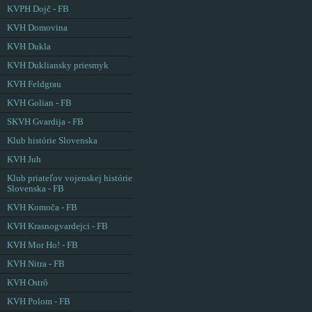
KVPH Dojč - FB
KVH Domovina
KVH Dukla
KVH Dukliansky priesmyk
KVH Feldgrau
KVH Golian - FB
SKVH Gvardija - FB
Klub histórie Slovenska
KVH Juh
Klub priateľov vojenskej histórie
Slovenska - FB
KVH Komoča - FB
KVH Krasnogvardejci - FB
KVH Mor Ho! - FB
KVH Nitra - FB
KVH Ostrô
KVH Polom - FB