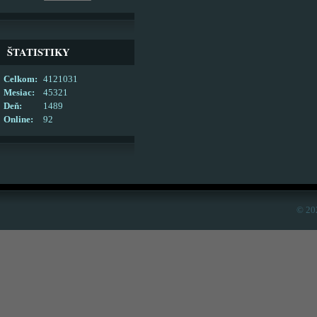
ŠTATISTIKY
Celkom:
4121031
Mesiac:
45321
Deň:
1489
Online:
92
© 20