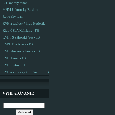
LH Dobový tábor
MHM Pohronský Ruskov
Retro sky team
KVH a strelecký klub Hodošík
Klub ČSĽA Kolíňany - FB
KVH PS Záhorská Ves - FB
KVPH Bratislava - FB
KVH Slovenská brána - FB
KVH Turiec - FB
KVH Liptov - FB
KVH a strelecký klub Vráble - FB
VYHĽADÁVANIE