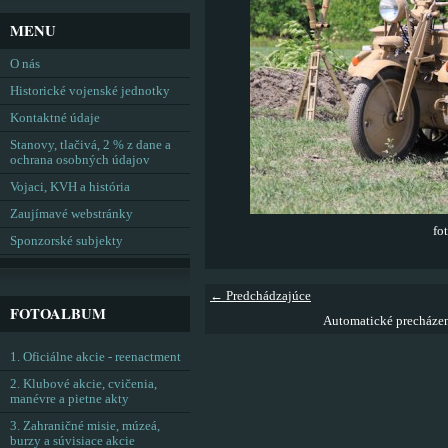
MENU
O nás
Historické vojenské jednotky
Kontaktné údaje
Stanovy, tlačivá, 2 % z dane a
ochrana osobných údajov
Vojaci, KVH a história
Zaujímavé webstránky
fo
Sponzorské subjekty
← Predchádzajúce
FOTOALBUM
Automatické precháze
1. Oficiálne akcie - reenactment
2. Klubové akcie, cvičenia,
manévre a pietne akty
3. Zahraničné misie, múzeá,
burzy a súvisiace akcie