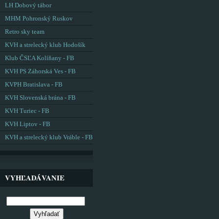
LH Dobový tábor
MHM Pohronský Ruskov
Retro sky team
KVH a strelecký klub Hodošík
Klub ČSĽA Kolíňany - FB
KVH PS Záhorská Ves - FB
KVPH Bratislava - FB
KVH Slovenská brána - FB
KVH Turiec - FB
KVH Liptov - FB
KVH a strelecký klub Vráble - FB
VYHĽADÁVANIE