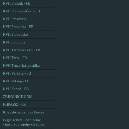
KVH Prašník - FB
KVH Pravda víťazí - FB
KVH Pressburg
KVH Prievidza - FB
KVH Slovensko
KVH Svoboda
KVH Tatranskí vlci - FB
KVH Tatry - FB
KVH Trnavská posádka
KVH Valkýra - FB
KVH Viking - FB
KVH Západ - FB
ZBROJNICE.COM
KHPAaSZ - FB
Kriegsberichter des Heeres
Legis Telum - Združenie
vlastníkov strelných zbraní