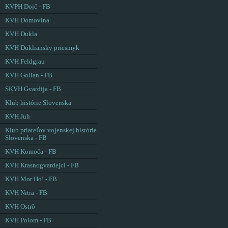
KVPH Dojč - FB
KVH Domovina
KVH Dukla
KVH Dukliansky priesmyk
KVH Feldgrau
KVH Golian - FB
SKVH Gvardija - FB
Klub histórie Slovenska
KVH Juh
Klub priateľov vojenskej histórie
Slovenska - FB
KVH Komoča - FB
KVH Krasnogvardejci - FB
KVH Mor Ho! - FB
KVH Nitra - FB
KVH Ostrô
KVH Polom - FB