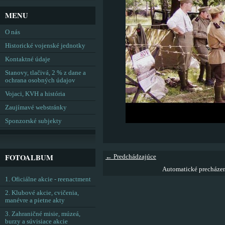
MENU
O nás
Historické vojenské jednotky
Kontaktné údaje
Stanovy, tlačivá, 2 % z dane a
ochrana osobných údajov
Vojaci, KVH a história
Zaujímavé webstránky
Sponzorské subjekty
FOTOALBUM
← Predchádzajúce
Automatické precháze
1. Oficiálne akcie - reenactment
2. Klubové akcie, cvičenia,
manévre a pietne akty
3. Zahraničné misie, múzeá,
burzy a súvisiace akcie