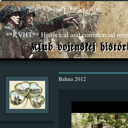
**KVHT** Historical and commercial ree
Bahna 2012