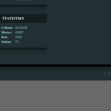
ŠTATISTIKY
Celkom:
4122639
Mesiac:
45897
Deň:
1643
Online:
75
© 20