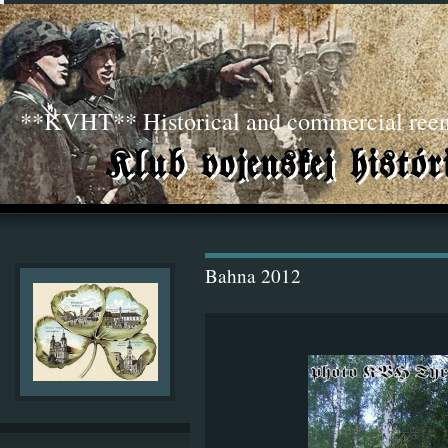
**KVHT** Historical and commercial ree
Bahna 2012