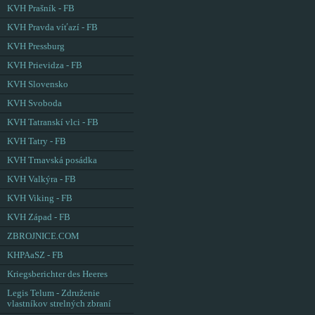
KVH Prašník - FB
KVH Pravda víťazí - FB
KVH Pressburg
KVH Prievidza - FB
KVH Slovensko
KVH Svoboda
KVH Tatranskí vlci - FB
KVH Tatry - FB
KVH Trnavská posádka
KVH Valkýra - FB
KVH Viking - FB
KVH Západ - FB
ZBROJNICE.COM
KHPAaSZ - FB
Kriegsberichter des Heeres
Legis Telum - Združenie
vlastníkov strelných zbraní