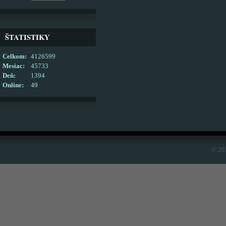
ŠTATISTIKY
Celkom:
4126599
Mesiac:
45733
Deň:
1394
Online:
49
© 20