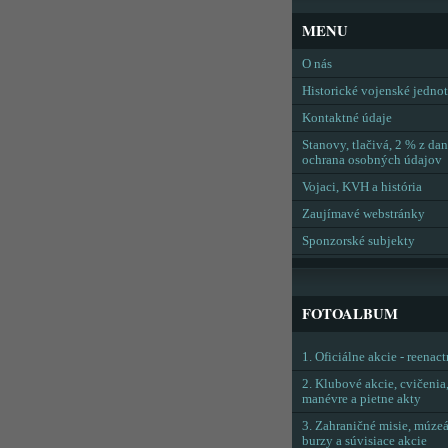
MENU
O nás
Historické vojenské jedno
Kontaktné údaje
Stanovy, tlačivá, 2 % z dan
ochrana osobných údajov
Vojaci, KVH a história
Zaujímavé webstránky
Sponzorské subjekty
FOTOALBUM
1. Oficiálne akcie - reenac
2. Klubové akcie, cvičenia
manévre a pietne akty
3. Zahraničné misie, múzeá
burzy a súvisiace akcie