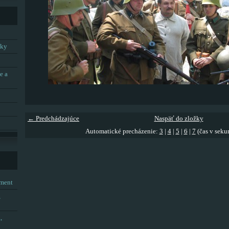
tky
e a
← Predchádzajúce
Naspäť do zložky
Automatické precházenie:
3
|
4
|
5
|
6
|
7
(čas v seku
tment
,
,