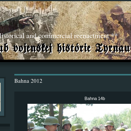
torical and commercial reenactment **
Bahna 2012
Bahna 14b