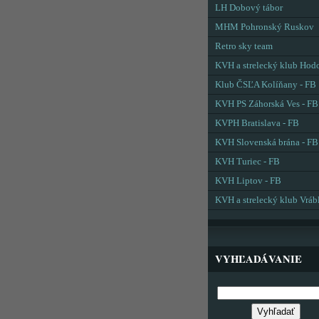
LH Dobový tábor
MHM Pohronský Ruskov
Retro sky team
KVH a strelecký klub Hod
Klub ČSĽA Kolíňany - FB
KVH PS Záhorská Ves - FB
KVPH Bratislava - FB
KVH Slovenská brána - FB
KVH Turiec - FB
KVH Liptov - FB
KVH a strelecký klub Vráb
VYHĽADÁVANIE