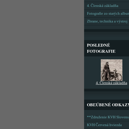
4. Členská základňa
Fotografie zo starých alb
Zbrane, technika a výstroj
POSLEDNÉ
FOTOGRAFIE
4. Členská základňa
OBĽÚBENÉ ODKAZ
**Združenie KVH Sloven
KVH Červená hviezda