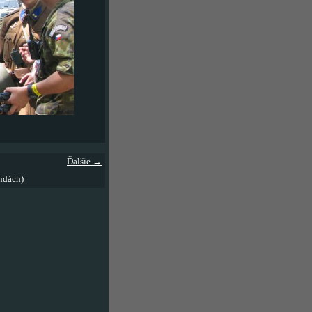
Ďalšie →
ndách)