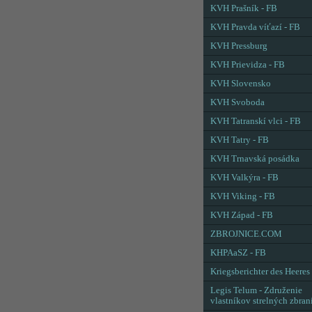
KVH Prašník - FB
KVH Pravda víťazí - FB
KVH Pressburg
KVH Prievidza - FB
KVH Slovensko
KVH Svoboda
KVH Tatranskí vlci - FB
KVH Tatry - FB
KVH Trnavská posádka
KVH Valkýra - FB
KVH Viking - FB
KVH Západ - FB
ZBROJNICE.COM
KHPAaSZ - FB
Kriegsberichter des Heeres
Legis Telum - Združenie
vlastníkov strelných zbran