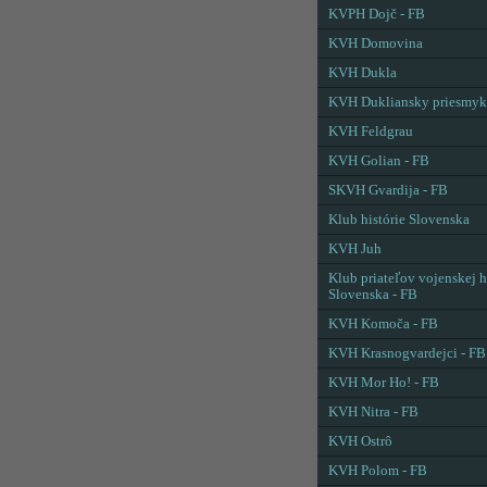
KVPH Dojč - FB
KVH Domovina
KVH Dukla
KVH Dukliansky priesmyk
KVH Feldgrau
KVH Golian - FB
SKVH Gvardija - FB
Klub histórie Slovenska
KVH Juh
Klub priateľov vojenskej h
Slovenska - FB
KVH Komoča - FB
KVH Krasnogvardejci - FB
KVH Mor Ho! - FB
KVH Nitra - FB
KVH Ostrô
KVH Polom - FB