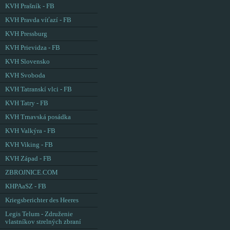
KVH Prašník - FB
KVH Pravda víťazí - FB
KVH Pressburg
KVH Prievidza - FB
KVH Slovensko
KVH Svoboda
KVH Tatranskí vlci - FB
KVH Tatry - FB
KVH Trnavská posádka
KVH Valkýra - FB
KVH Viking - FB
KVH Západ - FB
ZBROJNICE.COM
KHPAaSZ - FB
Kriegsberichter des Heeres
Legis Telum - Združenie
vlastníkov strelných zbraní