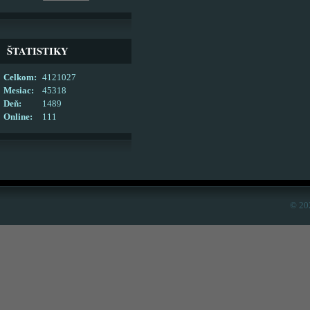
ŠTATISTIKY
Celkom:
4121027
Mesiac:
45318
Deň:
1489
Online:
111
© 20