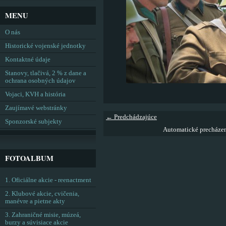
MENU
O nás
Historické vojenské jednotky
Kontaktné údaje
Stanovy, tlačivá, 2 % z dane a
ochrana osobných údajov
Vojaci, KVH a história
Zaujímavé webstránky
← Predchádzajúce
Sponzorské subjekty
Automatické precháze
FOTOALBUM
1. Oficiálne akcie - reenactment
2. Klubové akcie, cvičenia,
manévre a pietne akty
3. Zahraničné misie, múzeá,
burzy a súvisiace akcie