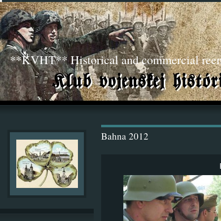
**KVHT** Historical and commercial ree
Bahna 2012