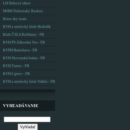
LH Dobový tábor
MHM Pohronský Ruskov
Retro sky team
KVH a strelecký klub Hodošík
Klub ČSĽA Kolíňany - FB
KVH PS Záhorská Ves - FB
KVPH Bratislava - FB
KVH Slovenská brána - FB
KVH Turiec - FB
KVH Liptov - FB
KVH a strelecký klub Vráble - FB
VYHĽADÁVANIE