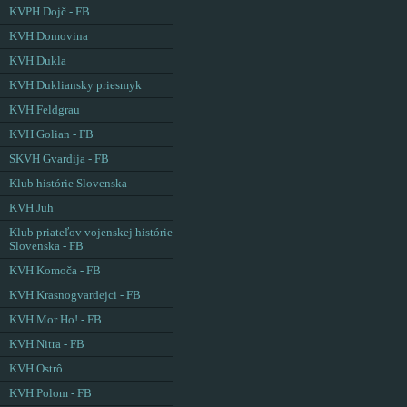
KVPH Dojč - FB
KVH Domovina
KVH Dukla
KVH Dukliansky priesmyk
KVH Feldgrau
KVH Golian - FB
SKVH Gvardija - FB
Klub histórie Slovenska
KVH Juh
Klub priateľov vojenskej histórie
Slovenska - FB
KVH Komoča - FB
KVH Krasnogvardejci - FB
KVH Mor Ho! - FB
KVH Nitra - FB
KVH Ostrô
KVH Polom - FB