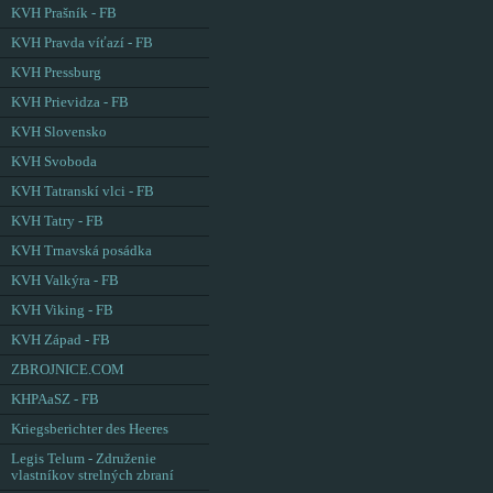
KVH Prašník - FB
KVH Pravda víťazí - FB
KVH Pressburg
KVH Prievidza - FB
KVH Slovensko
KVH Svoboda
KVH Tatranskí vlci - FB
KVH Tatry - FB
KVH Trnavská posádka
KVH Valkýra - FB
KVH Viking - FB
KVH Západ - FB
ZBROJNICE.COM
KHPAaSZ - FB
Kriegsberichter des Heeres
Legis Telum - Združenie
vlastníkov strelných zbraní