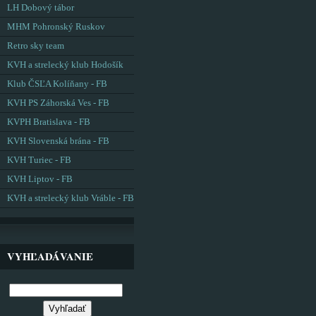
LH Dobový tábor
MHM Pohronský Ruskov
Retro sky team
KVH a strelecký klub Hodošík
Klub ČSĽA Kolíňany - FB
KVH PS Záhorská Ves - FB
KVPH Bratislava - FB
KVH Slovenská brána - FB
KVH Turiec - FB
KVH Liptov - FB
KVH a strelecký klub Vráble - FB
VYHĽADÁVANIE