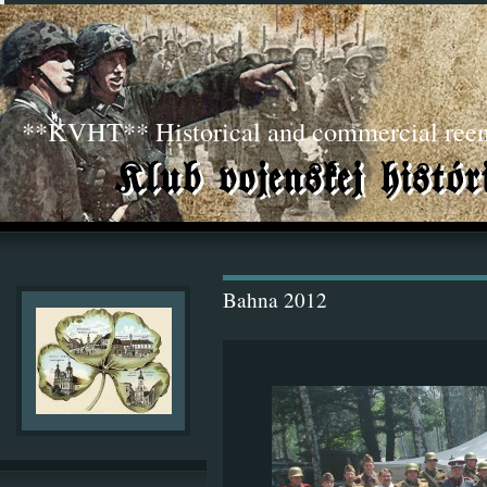
**KVHT** Historical and commercial ree
Bahna 2012