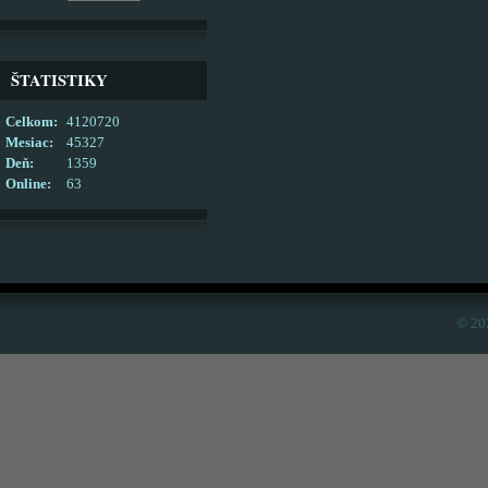
ŠTATISTIKY
Celkom:
4120720
Mesiac:
45327
Deň:
1359
Online:
63
© 20