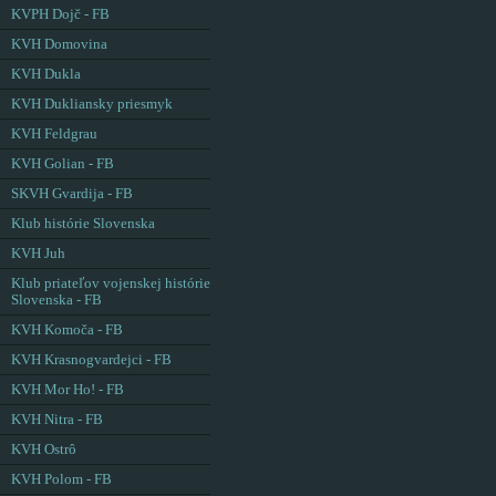
KVPH Dojč - FB
KVH Domovina
KVH Dukla
KVH Dukliansky priesmyk
KVH Feldgrau
KVH Golian - FB
SKVH Gvardija - FB
Klub histórie Slovenska
KVH Juh
Klub priateľov vojenskej histórie
Slovenska - FB
KVH Komoča - FB
KVH Krasnogvardejci - FB
KVH Mor Ho! - FB
KVH Nitra - FB
KVH Ostrô
KVH Polom - FB