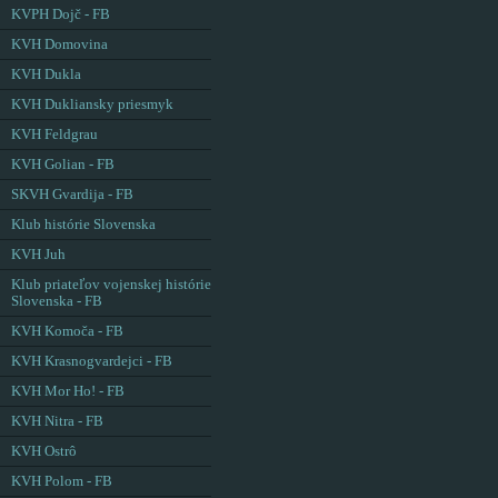
KVPH Dojč - FB
KVH Domovina
KVH Dukla
KVH Dukliansky priesmyk
KVH Feldgrau
KVH Golian - FB
SKVH Gvardija - FB
Klub histórie Slovenska
KVH Juh
Klub priateľov vojenskej histórie
Slovenska - FB
KVH Komoča - FB
KVH Krasnogvardejci - FB
KVH Mor Ho! - FB
KVH Nitra - FB
KVH Ostrô
KVH Polom - FB