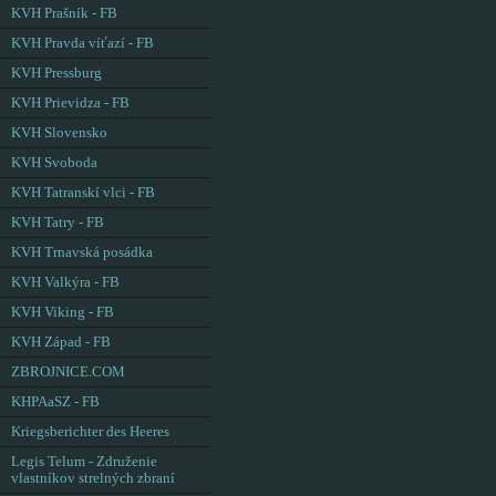
KVH Prašník - FB
KVH Pravda víťazí - FB
KVH Pressburg
KVH Prievidza - FB
KVH Slovensko
KVH Svoboda
KVH Tatranskí vlci - FB
KVH Tatry - FB
KVH Trnavská posádka
KVH Valkýra - FB
KVH Viking - FB
KVH Západ - FB
ZBROJNICE.COM
KHPAaSZ - FB
Kriegsberichter des Heeres
Legis Telum - Združenie
vlastníkov strelných zbraní