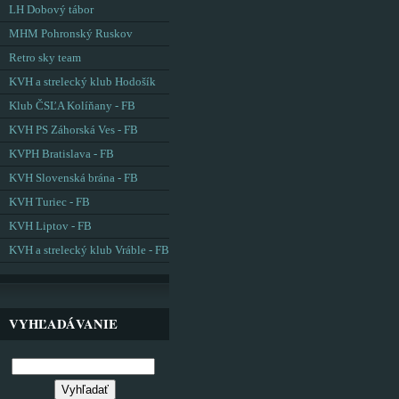
LH Dobový tábor
MHM Pohronský Ruskov
Retro sky team
KVH a strelecký klub Hodošík
Klub ČSĽA Kolíňany - FB
KVH PS Záhorská Ves - FB
KVPH Bratislava - FB
KVH Slovenská brána - FB
KVH Turiec - FB
KVH Liptov - FB
KVH a strelecký klub Vráble - FB
VYHĽADÁVANIE