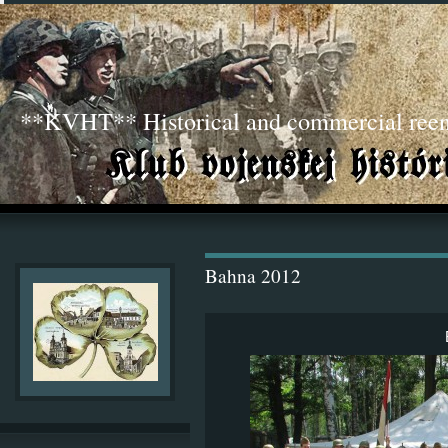
**KVHT** Historical and commercial ree
Bahna 2012