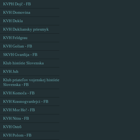
KVPH Dojč - FB
KVH Domovina
KVH Dukla
KVH Dukliansky priesmyk
KVH Feldgrau
KVH Golian - FB
SKVH Gvardija - FB
Klub histórie Slovenska
KVH Juh
Klub priateľov vojenskej histórie
Slovenska - FB
KVH Komoča - FB
KVH Krasnogvardejci - FB
KVH Mor Ho! - FB
KVH Nitra - FB
KVH Ostrô
KVH Polom - FB