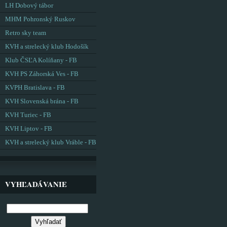
LH Dobový tábor
MHM Pohronský Ruskov
Retro sky team
KVH a strelecký klub Hodošík
Klub ČSĽA Kolíňany - FB
KVH PS Záhorská Ves - FB
KVPH Bratislava - FB
KVH Slovenská brána - FB
KVH Turiec - FB
KVH Liptov - FB
KVH a strelecký klub Vráble - FB
VYHĽADÁVANIE