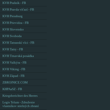
KVH Prašník - FB
KVH Pravda víťazí - FB
KVH Pressburg
KVH Prievidza - FB
KVH Slovensko
KVH Svoboda
KVH Tatranskí vlci - FB
KVH Tatry - FB
KVH Trnavská posádka
KVH Valkýra - FB
KVH Viking - FB
KVH Západ - FB
ZBROJNICE.COM
KHPAaSZ - FB
Kriegsberichter des Heeres
Legis Telum - Združenie
vlastníkov strelných zbraní