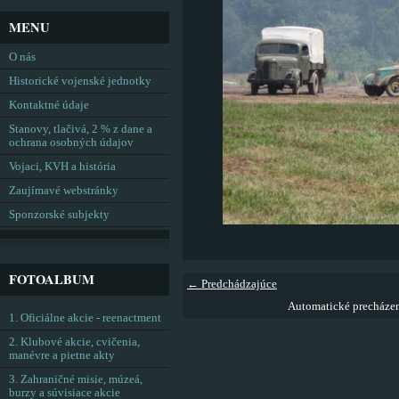
MENU
O nás
Historické vojenské jednotky
Kontaktné údaje
Stanovy, tlačivá, 2 % z dane a
ochrana osobných údajov
Vojaci, KVH a história
Zaujímavé webstránky
Sponzorské subjekty
FOTOALBUM
← Predchádzajúce
Automatické precháze
1. Oficiálne akcie - reenactment
2. Klubové akcie, cvičenia,
manévre a pietne akty
3. Zahraničné misie, múzeá,
burzy a súvisiace akcie