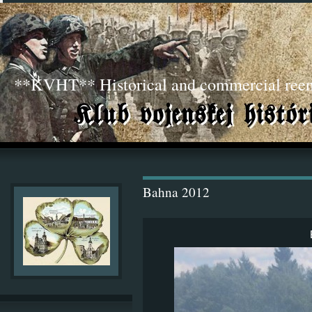
**KVHT** Historical and commercial ree
Bahna 2012