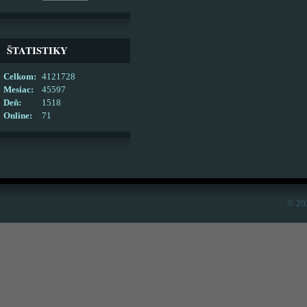
ŠTATISTIKY
Celkom:
4121728
Mesiac:
45597
Deň:
1518
Online:
71
© 20