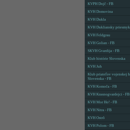
KVPH Dojč - FB
KVH Domovina
KVH Dukla
KVH Dukliansky priesmyk
KVH Feldgrau
KVH Golian - FB
SKVH Gvardija - FB
Klub histórie Slovenska
KVH Juh
Klub priateľov vojenskej h
Slovenska - FB
KVH Komoča - FB
KVH Krasnogvardejci - FB
KVH Mor Ho! - FB
KVH Nitra - FB
KVH Ostrô
KVH Polom - FB