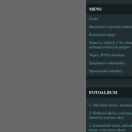
MENU
O nás
Historické vojenské jedno
Kontaktné údaje
Stanovy, tlačivá, 2 % z dan
ochrana osobných údajov
Vojaci, KVH a história
Zaujímavé webstránky
Sponzorské subjekty
FOTOALBUM
1. Oficiálne akcie - reenac
2. Klubové akcie, cvičenia
manévre a pietne akty
3. Zahraničné misie, múzeá
burzy a súvisiace akcie