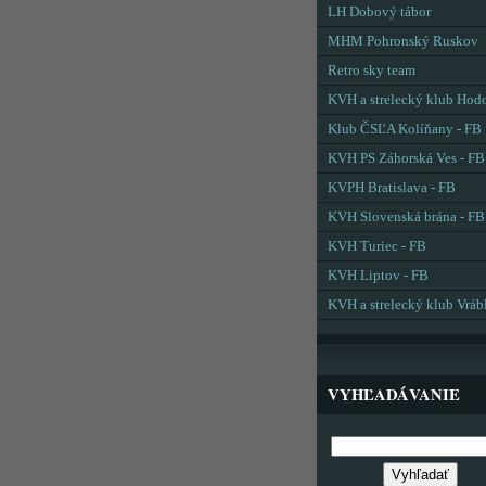
LH Dobový tábor
MHM Pohronský Ruskov
Retro sky team
KVH a strelecký klub Hod
Klub ČSĽA Kolíňany - FB
KVH PS Záhorská Ves - FB
KVPH Bratislava - FB
KVH Slovenská brána - FB
KVH Turiec - FB
KVH Liptov - FB
KVH a strelecký klub Vráb
VYHĽADÁVANIE