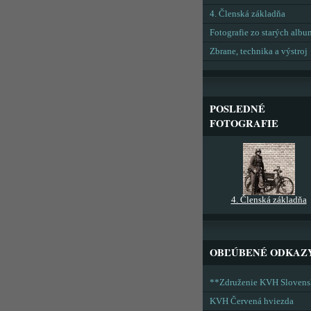
4. Členská základňa
Fotografie zo starých alb
Zbrane, technika a výstroj
POSLEDNÉ
FOTOGRAFIE
4. Členská základňa
OBĽÚBENÉ ODKAZ
**Združenie KVH Sloven
KVH Červená hviezda