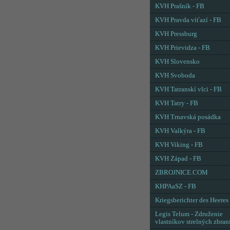
KVH Prašník - FB
KVH Pravda víťazí - FB
KVH Pressburg
KVH Prievidza - FB
KVH Slovensko
KVH Svoboda
KVH Tatranskí vlci - FB
KVH Tatry - FB
KVH Trnavská posádka
KVH Valkýra - FB
KVH Viking - FB
KVH Západ - FB
ZBROJNICE.COM
KHPAaSZ - FB
Kriegsberichter des Heeres
Legis Telum - Združenie
vlastníkov strelných zbran