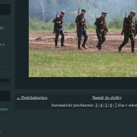
tky
e a
← Predchádzajúce
Naspäť do zložky
Automatické precházenie:
3
|
4
|
5
|
6
|
7
(čas v seku
tment
,
,