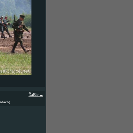
Ďalšie →
ndách)