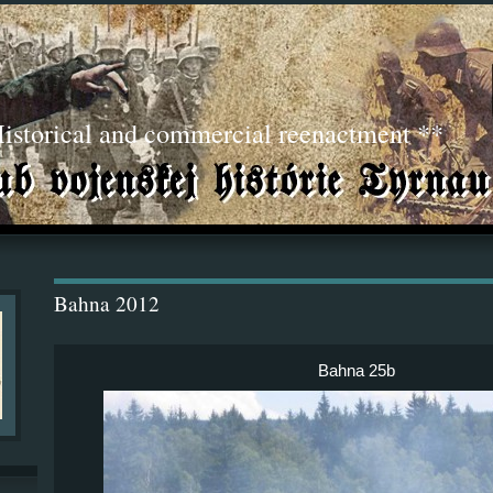
torical and commercial reenactment **
Bahna 2012
Bahna 25b