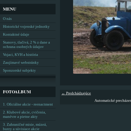
MENU
O nás
Historické vojenské jednotky
Kontaktné údaje
Stanovy, tlačivá, 2 % z dane a
ochrana osobných údajov
Vojaci, KVH a história
Zaujímavé webstránky
Sponzorské subjekty
FOTOALBUM
← Predchádzajúce
Automatické precháze
1. Oficiálne akcie - reenactment
2. Klubové akcie, cvičenia,
manévre a pietne akty
3. Zahraničné misie, múzeá,
burzy a súvisiace akcie