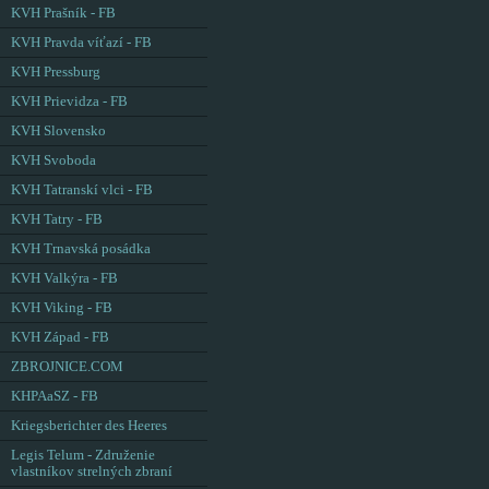
KVH Prašník - FB
KVH Pravda víťazí - FB
KVH Pressburg
KVH Prievidza - FB
KVH Slovensko
KVH Svoboda
KVH Tatranskí vlci - FB
KVH Tatry - FB
KVH Trnavská posádka
KVH Valkýra - FB
KVH Viking - FB
KVH Západ - FB
ZBROJNICE.COM
KHPAaSZ - FB
Kriegsberichter des Heeres
Legis Telum - Združenie
vlastníkov strelných zbraní