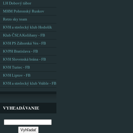
LH Dobový tábor
MHM Pohronský Ruskov
Retro sky team
KVH a strelecký klub Hodošík
Klub ČSĽA Kolíňany - FB
KVH PS Záhorská Ves - FB
KVPH Bratislava - FB
KVH Slovenská brána - FB
KVH Turiec - FB
KVH Liptov - FB
KVH a strelecký klub Vráble - FB
VYHĽADÁVANIE