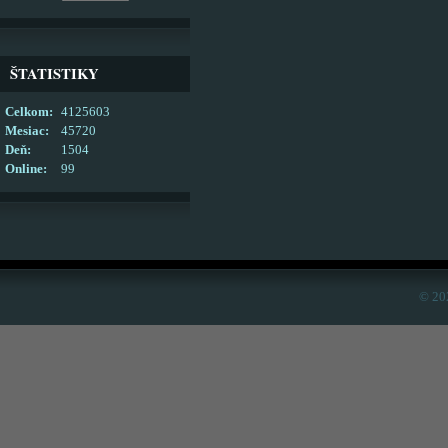
ŠTATISTIKY
Celkom:
4125603
Mesiac:
45720
Deň:
1504
Online:
99
© 20