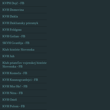
KVPH Dojč - FB
KVH Domovina
KVH Dukla
KVH Dukliansky priesmyk
KVH Feldgrau
KVH Golian - FB
SKVH Gvardija - FB
Klub histórie Slovenska
KVH Juh
Klub priateľov vojenskej histórie
Slovenska - FB
KVH Komoča - FB
KVH Krasnogvardejci - FB
KVH Mor Ho! - FB
KVH Nitra - FB
KVH Ostrô
KVH Polom - FB