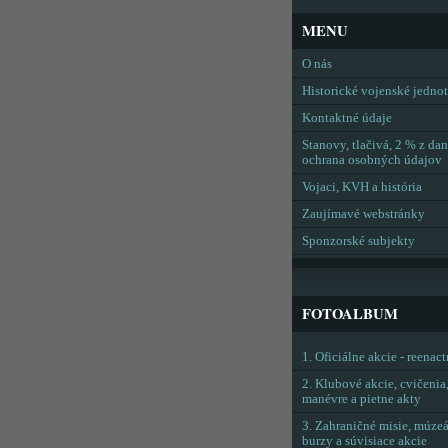
MENU
O nás
Historické vojenské jedno
Kontaktné údaje
Stanovy, tlačivá, 2 % z dan
ochrana osobných údajov
Vojaci, KVH a história
Zaujímavé webstránky
Sponzorské subjekty
FOTOALBUM
1. Oficiálne akcie - reenac
2. Klubové akcie, cvičenia
manévre a pietne akty
3. Zahraničné misie, múzeá
burzy a súvisiace akcie