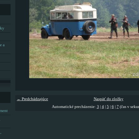
tky
e a
← Predchádzajúce
Naspäť do zložky
Automatické precházenie:
3
|
4
|
5
|
6
|
7
(čas v seku
tment
,
,