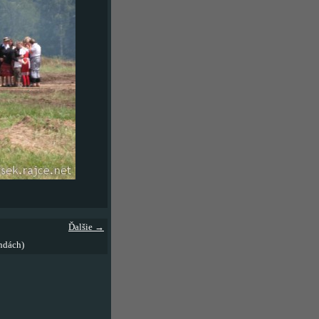
Ďalšie →
ndách)