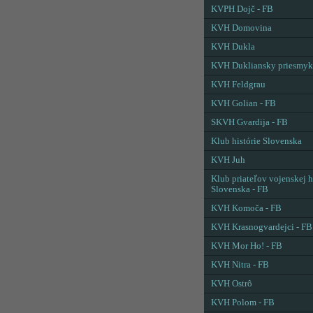
KVPH Dojč - FB
KVH Domovina
KVH Dukla
KVH Dukliansky priesmyk
KVH Feldgrau
KVH Golian - FB
SKVH Gvardija - FB
Klub histórie Slovenska
KVH Juh
Klub priateľov vojenskej h
Slovenska - FB
KVH Komoča - FB
KVH Krasnogvardejci - FB
KVH Mor Ho! - FB
KVH Nitra - FB
KVH Ostrô
KVH Polom - FB