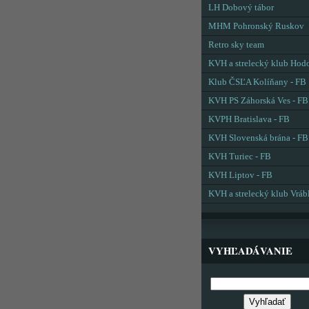
LH Dobový tábor
MHM Pohronský Ruskov
Retro sky team
KVH a strelecký klub Hod
Klub ČSĽA Kolíňany - FB
KVH PS Záhorská Ves - FB
KVPH Bratislava - FB
KVH Slovenská brána - FB
KVH Turiec - FB
KVH Liptov - FB
KVH a strelecký klub Vráb
VYHĽADÁVANIE