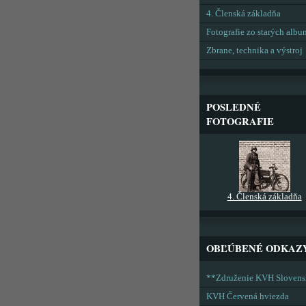
4. Členská základňa
Fotografie zo starých alb
Zbrane, technika a výstroj
POSLEDNÉ
FOTOGRAFIE
4. Členská základňa
OBĽÚBENÉ ODKAZ
**Združenie KVH Sloven
KVH Červená hviezda