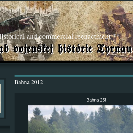
torical and commercial reenactment **
Bahna 2012
Bahna 25f