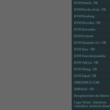
KVH Prašník - FB
KVH Pravda víťazí - FB
KVH Pressburg
KVH Prievidza - FB
KVH Slovensko
KVH Svoboda
KVH Tatranskí vlci - FB
KVH Tatry - FB
KVH Trnavská posádka
KVH Valkýra - FB
KVH Viking - FB
KVH Západ - FB
ZBROJNICE.COM
KHPAaSZ - FB
Kriegsberichter des Heeres
Legis Telum - Združenie
vlastníkov strelných zbran