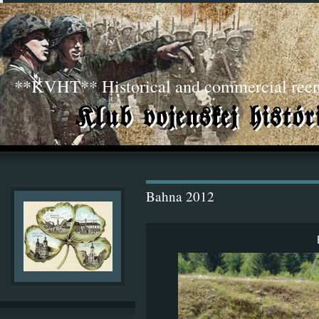
**KVHT** Historical and commercial ree
Bahna 2012