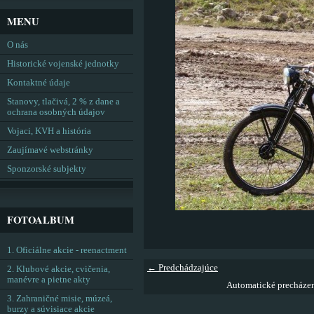
MENU
O nás
Historické vojenské jednotky
Kontaktné údaje
Stanovy, tlačivá, 2 % z dane a
ochrana osobných údajov
Vojaci, KVH a história
Zaujímavé webstránky
Sponzorské subjekty
FOTOALBUM
1. Oficiálne akcie - reenactment
← Predchádzajúce
2. Klubové akcie, cvičenia,
manévre a pietne akty
Automatické precháze
3. Zahraničné misie, múzeá,
burzy a súvisiace akcie