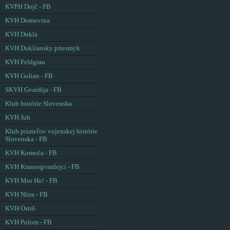
KVPH Dojč - FB
KVH Domovina
KVH Dukla
KVH Dukliansky priesmyk
KVH Feldgrau
KVH Golian - FB
SKVH Gvardija - FB
Klub histórie Slovenska
KVH Juh
Klub priateľov vojenskej histórie
Slovenska - FB
KVH Komoča - FB
KVH Krasnogvardejci - FB
KVH Mor Ho! - FB
KVH Nitra - FB
KVH Ostrô
KVH Polom - FB