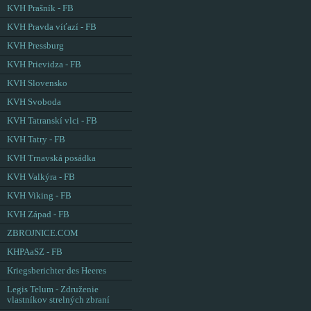
KVH Prašník - FB
KVH Pravda víťazí - FB
KVH Pressburg
KVH Prievidza - FB
KVH Slovensko
KVH Svoboda
KVH Tatranskí vlci - FB
KVH Tatry - FB
KVH Trnavská posádka
KVH Valkýra - FB
KVH Viking - FB
KVH Západ - FB
ZBROJNICE.COM
KHPAaSZ - FB
Kriegsberichter des Heeres
Legis Telum - Združenie
vlastníkov strelných zbraní