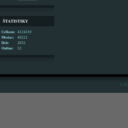
ŠTATISTIKY
Celkom:
4124319
Mesiac:
46222
Deň:
2052
Online:
52
© 20