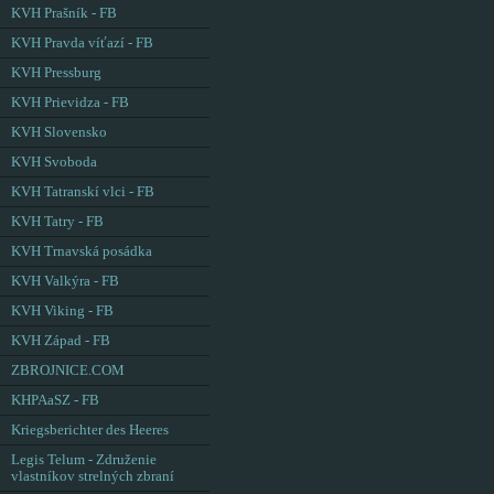
KVH Prašník - FB
KVH Pravda víťazí - FB
KVH Pressburg
KVH Prievidza - FB
KVH Slovensko
KVH Svoboda
KVH Tatranskí vlci - FB
KVH Tatry - FB
KVH Trnavská posádka
KVH Valkýra - FB
KVH Viking - FB
KVH Západ - FB
ZBROJNICE.COM
KHPAaSZ - FB
Kriegsberichter des Heeres
Legis Telum - Združenie
vlastníkov strelných zbraní