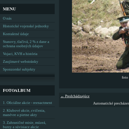
MENU
O nás
Historické vojenské jednotky
Kontaktné údaje
Stanovy, tlačivá, 2 % z dane a
ochrana osobných údajov
Vojaci, KVH a história
Zaujímavé webstránky
Sponzorské subjekty
foto
FOTOALBUM
← Predchádzajúce
1. Oficiálne akcie - reenactment
Automatické precháze
2. Klubové akcie, cvičenia,
manévre a pietne akty
3. Zahraničné misie, múzeá,
burzy a súvisiace akcie