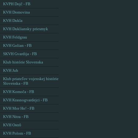
KVPH Dojč - FB
KVH Domovina
KVH Dukla
KVH Dukliansky priesmyk
KVH Feldgrau
KVH Golian - FB
SKVH Gvardija - FB
Klub histórie Slovenska
KVH Juh
Klub priateľov vojenskej histórie
Slovenska - FB
KVH Komoča - FB
KVH Krasnogvardejci - FB
KVH Mor Ho! - FB
KVH Nitra - FB
KVH Ostrô
KVH Polom - FB