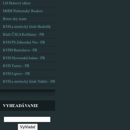
LH Dobový tábor
MHM Pohronský Ruskov
Retro sky team
KVH a strelecký klub Hodošík
Klub ČSĽA Kolíňany - FB
KVH PS Záhorská Ves - FB
KVPH Bratislava - FB
KVH Slovenská brána - FB
KVH Turiec - FB
KVH Liptov - FB
KVH a strelecký klub Vráble - FB
VYHĽADÁVANIE