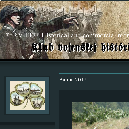
**KVHT** Historical and commercial ree
Bahna 2012