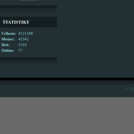
ŠTATISTIKY
Celkom:
4121168
Mesiac:
45342
Deň:
1510
Online:
77
© 20