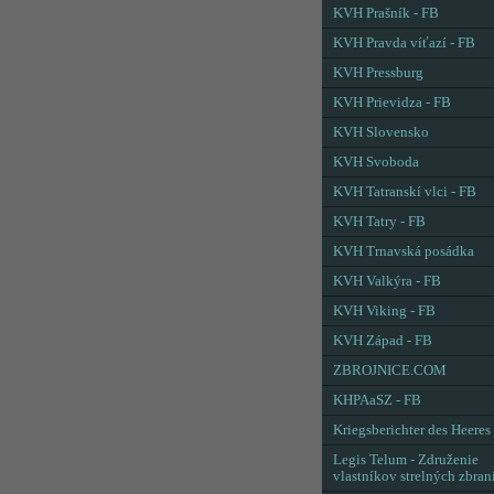
KVH Prašník - FB
KVH Pravda víťazí - FB
KVH Pressburg
KVH Prievidza - FB
KVH Slovensko
KVH Svoboda
KVH Tatranskí vlci - FB
KVH Tatry - FB
KVH Trnavská posádka
KVH Valkýra - FB
KVH Viking - FB
KVH Západ - FB
ZBROJNICE.COM
KHPAaSZ - FB
Kriegsberichter des Heeres
Legis Telum - Združenie
vlastníkov strelných zbran