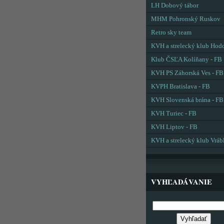
LH Dobový tábor
MHM Pohronský Ruskov
Retro sky team
KVH a strelecký klub Hod
Klub ČSĽA Kolíňany - FB
KVH PS Záhorská Ves - FB
KVPH Bratislava - FB
KVH Slovenská brána - FB
KVH Turiec - FB
KVH Liptov - FB
KVH a strelecký klub Vráb
VYHĽADÁVANIE