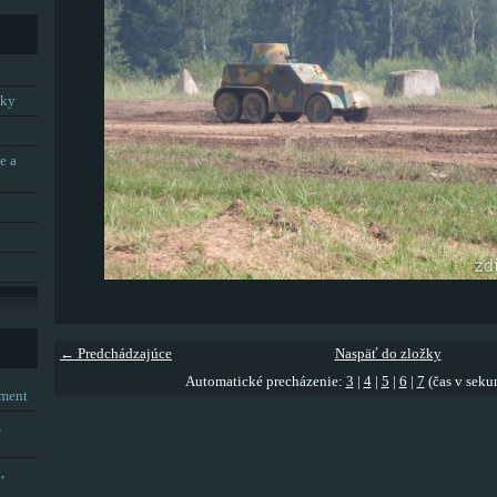
tky
e a
← Predchádzajúce
Naspäť do zložky
Automatické precházenie:
3
|
4
|
5
|
6
|
7
(čas v seku
tment
,
,