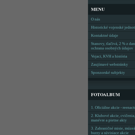
MENU
O nás
Historické vojenské jedno
Kontaktné údaje
Stanovy, tlačivá, 2 % z dan
ochrana osobných údajov
Vojaci, KVH a história
Zaujímavé webstránky
Sponzorské subjekty
FOTOALBUM
1. Oficiálne akcie - reenac
2. Klubové akcie, cvičenia
manévre a pietne akty
3. Zahraničné misie, múzeá
burzy a súvisiace akcie