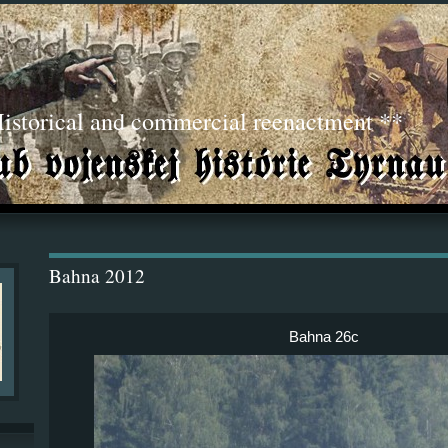
torical and commercial reenactment **
Bahna 2012
Bahna 26c