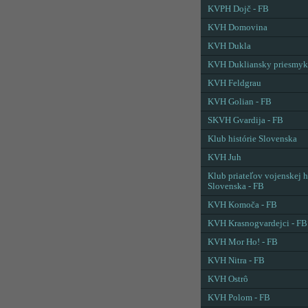
KVPH Dojč - FB
KVH Domovina
KVH Dukla
KVH Dukliansky priesmyk
KVH Feldgrau
KVH Golian - FB
SKVH Gvardija - FB
Klub histórie Slovenska
KVH Juh
Klub priateľov vojenskej h
Slovenska - FB
KVH Komoča - FB
KVH Krasnogvardejci - FB
KVH Mor Ho! - FB
KVH Nitra - FB
KVH Ostrô
KVH Polom - FB