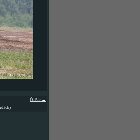
Ďalšie →
ndách)