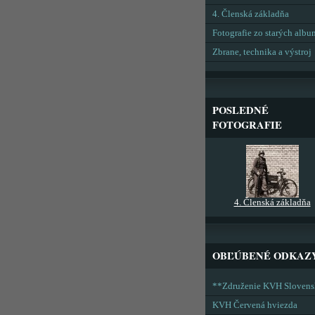
4. Členská základňa
Fotografie zo starých alb
Zbrane, technika a výstroj
POSLEDNÉ
FOTOGRAFIE
4. Členská základňa
OBĽÚBENÉ ODKAZ
**Združenie KVH Sloven
KVH Červená hviezda