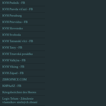
KVH Prašník - FB
KVH Pravda víťazí - FB
KVH Pressburg
KVH Prievidza - FB
KVH Slovensko
KVH Svoboda
KVH Tatranskí vlci - FB
KVH Tatry - FB
KVH Trnavská posádka
KVH Valkýra - FB
KVH Viking - FB
KVH Západ - FB
ZBROJNICE.COM
KHPAaSZ - FB
Kriegsberichter des Heeres
Legis Telum - Združenie
vlastníkov strelných zbraní