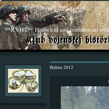
**KVHT** Historical and commercial ree
Bahna 2012