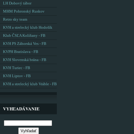
LH Dobový tábor
MHM Pohronský Ruskov
Retro sky team
KVH a strelecký klub Hodošík
Klub ČSĽA Kolíňany - FB
KVH PS Záhorská Ves - FB
KVPH Bratislava - FB
KVH Slovenská brána - FB
KVH Turiec - FB
KVH Liptov - FB
KVH a strelecký klub Vráble - FB
VYHĽADÁVANIE