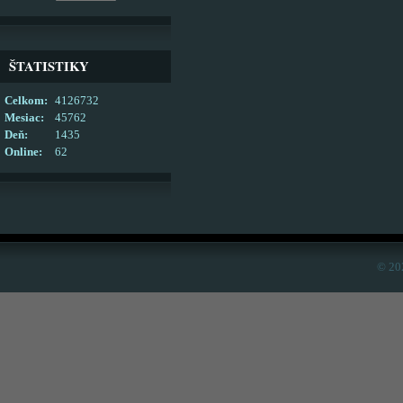
ŠTATISTIKY
Celkom:
4126732
Mesiac:
45762
Deň:
1435
Online:
62
© 20