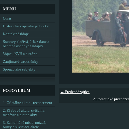
MENU
O nás
Historické vojenské jednotky
Kontaktné údaje
Stanovy, tlačivá, 2 % z dane a
ochrana osobných údajov
Vojaci, KVH a história
Zaujímavé webstránky
Sponzorské subjekty
FOTOALBUM
← Predchádzajúce
Automatické precháze
1. Oficiálne akcie - reenactment
2. Klubové akcie, cvičenia,
manévre a pietne akty
3. Zahraničné misie, múzeá,
burzy a súvisiace akcie