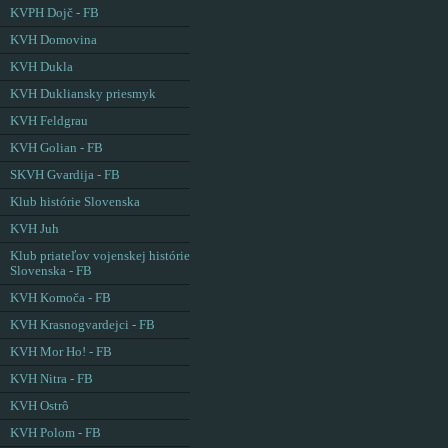
KVPH Dojč - FB
KVH Domovina
KVH Dukla
KVH Dukliansky priesmyk
KVH Feldgrau
KVH Golian - FB
SKVH Gvardija - FB
Klub histórie Slovenska
KVH Juh
Klub priateľov vojenskej histórie
Slovenska - FB
KVH Komoča - FB
KVH Krasnogvardejci - FB
KVH Mor Ho! - FB
KVH Nitra - FB
KVH Ostrô
KVH Polom - FB