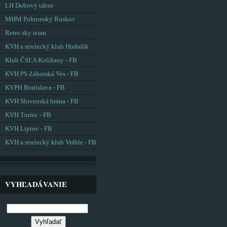
LH Dobový tábor
MHM Pohronský Ruskov
Retro sky team
KVH a strelecký klub Hodošík
Klub ČSĽA Kolíňany - FB
KVH PS Záhorská Ves - FB
KVPH Bratislava - FB
KVH Slovenská brána - FB
KVH Turiec - FB
KVH Liptov - FB
KVH a strelecký klub Vráble - FB
VYHĽADÁVANIE