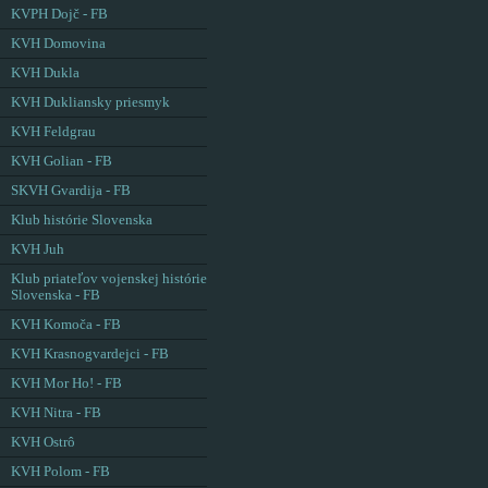
KVPH Dojč - FB
KVH Domovina
KVH Dukla
KVH Dukliansky priesmyk
KVH Feldgrau
KVH Golian - FB
SKVH Gvardija - FB
Klub histórie Slovenska
KVH Juh
Klub priateľov vojenskej histórie
Slovenska - FB
KVH Komoča - FB
KVH Krasnogvardejci - FB
KVH Mor Ho! - FB
KVH Nitra - FB
KVH Ostrô
KVH Polom - FB