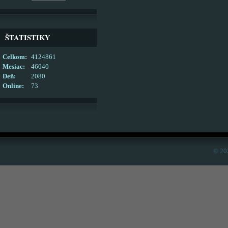
ŠTATISTIKY
Celkom:
4124861
Mesiac:
46040
Deň:
2080
Online:
73
© 20