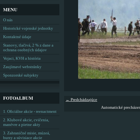
MENU
O nás
Historické vojenské jednotky
Kontaktné údaje
Stanovy, tlačivá, 2 % z dane a
ochrana osobných údajov
Vojaci, KVH a história
Zaujímavé webstránky
Sponzorské subjekty
FOTOALBUM
← Predchádzajúce
Automatické precháze
1. Oficiálne akcie - reenactment
2. Klubové akcie, cvičenia,
manévre a pietne akty
3. Zahraničné misie, múzeá,
burzy a súvisiace akcie