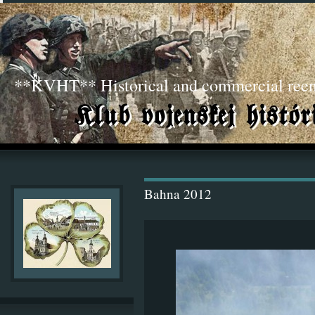
**KVHT** Historical and commercial ree
Bahna 2012