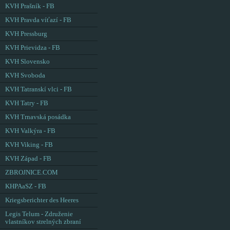
KVH Prašník - FB
KVH Pravda víťazí - FB
KVH Pressburg
KVH Prievidza - FB
KVH Slovensko
KVH Svoboda
KVH Tatranskí vlci - FB
KVH Tatry - FB
KVH Trnavská posádka
KVH Valkýra - FB
KVH Viking - FB
KVH Západ - FB
ZBROJNICE.COM
KHPAaSZ - FB
Kriegsberichter des Heeres
Legis Telum - Združenie
vlastníkov strelných zbraní