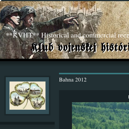
**KVHT** Historical and commercial ree
Bahna 2012