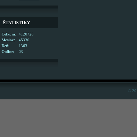
ŠTATISTIKY
Celkom:
4120726
Mesiac:
45330
Deň:
1363
Online:
63
© 20