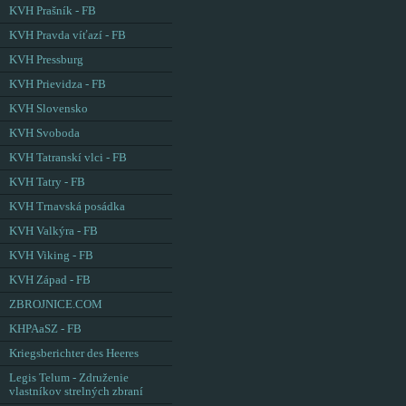
KVH Prašník - FB
KVH Pravda víťazí - FB
KVH Pressburg
KVH Prievidza - FB
KVH Slovensko
KVH Svoboda
KVH Tatranskí vlci - FB
KVH Tatry - FB
KVH Trnavská posádka
KVH Valkýra - FB
KVH Viking - FB
KVH Západ - FB
ZBROJNICE.COM
KHPAaSZ - FB
Kriegsberichter des Heeres
Legis Telum - Združenie
vlastníkov strelných zbraní