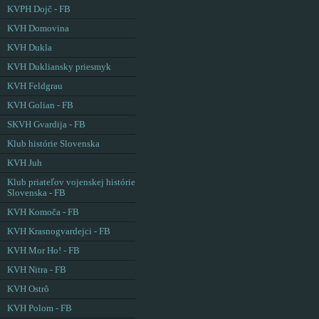
KVPH Dojč - FB
KVH Domovina
KVH Dukla
KVH Dukliansky priesmyk
KVH Feldgrau
KVH Golian - FB
SKVH Gvardija - FB
Klub histórie Slovenska
KVH Juh
Klub priateľov vojenskej histórie
Slovenska - FB
KVH Komoča - FB
KVH Krasnogvardejci - FB
KVH Mor Ho! - FB
KVH Nitra - FB
KVH Ostrô
KVH Polom - FB