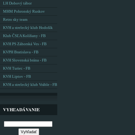
LH Dobový tábor
MHM Pohronský Ruskov
Retro sky team
KVH a strelecký klub Hodošík
Klub ČSĽA Kolíňany - FB
KVH PS Záhorská Ves - FB
KVPH Bratislava - FB
KVH Slovenská brána - FB
KVH Turiec - FB
KVH Liptov - FB
KVH a strelecký klub Vráble - FB
VYHĽADÁVANIE