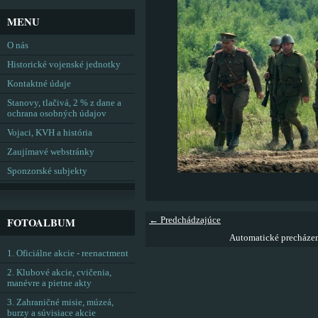
MENU
O nás
Historické vojenské jednotky
Kontaktné údaje
Stanovy, tlačivá, 2 % z dane a
ochrana osobných údajov
Vojaci, KVH a história
Zaujímavé webstránky
Sponzorské subjekty
FOTOALBUM
← Predchádzajúce
Automatické precháze
1. Oficiálne akcie - reenactment
2. Klubové akcie, cvičenia,
manévre a pietne akty
3. Zahraničné misie, múzeá,
burzy a súvisiace akcie