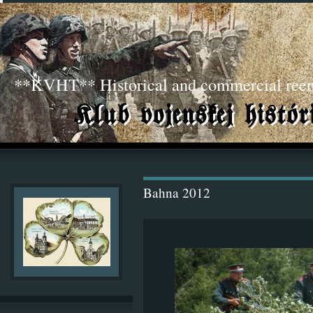
**KVHT** Historical and commercial ree
Bahna 2012