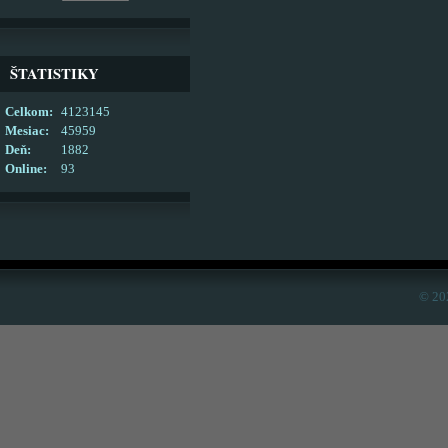
ŠTATISTIKY
Celkom:
4123145
Mesiac:
45959
Deň:
1882
Online:
93
© 20