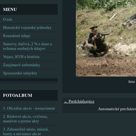
MENU
O nás
Historické vojenské jednotky
Kontaktné údaje
Stanovy, tlačivá, 2 % z dane a
ochrana osobných údajov
Vojaci, KVH a história
Zaujímavé webstránky
Sponzorské subjekty
foto
FOTOALBUM
← Predchádzajúce
1. Oficiálne akcie - reenactment
Automatické precháze
2. Klubové akcie, cvičenia,
manévre a pietne akty
3. Zahraničné misie, múzeá,
burzy a súvisiace akcie