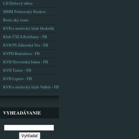
LH Dobový tábor
MHM Pohronský Ruskov
Retro sky team
KVH a strelecký klub Hodošík
Klub ČSĽA Kolíňany - FB
KVH PS Záhorská Ves - FB
KVPH Bratislava - FB
KVH Slovenská brána - FB
KVH Turiec - FB
KVH Liptov - FB
KVH a strelecký klub Vráble - FB
VYHĽADÁVANIE