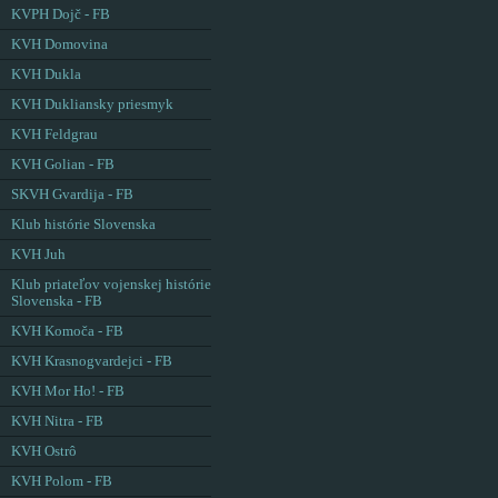
KVPH Dojč - FB
KVH Domovina
KVH Dukla
KVH Dukliansky priesmyk
KVH Feldgrau
KVH Golian - FB
SKVH Gvardija - FB
Klub histórie Slovenska
KVH Juh
Klub priateľov vojenskej histórie
Slovenska - FB
KVH Komoča - FB
KVH Krasnogvardejci - FB
KVH Mor Ho! - FB
KVH Nitra - FB
KVH Ostrô
KVH Polom - FB