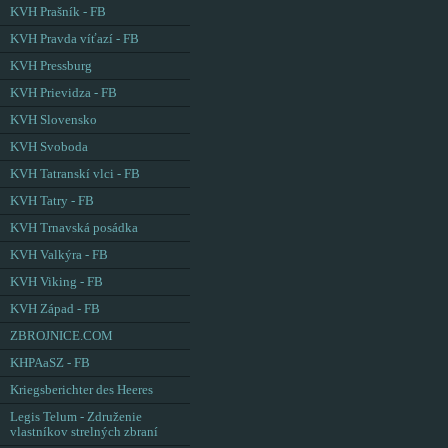
KVH Prašník - FB
KVH Pravda víťazí - FB
KVH Pressburg
KVH Prievidza - FB
KVH Slovensko
KVH Svoboda
KVH Tatranskí vlci - FB
KVH Tatry - FB
KVH Trnavská posádka
KVH Valkýra - FB
KVH Viking - FB
KVH Západ - FB
ZBROJNICE.COM
KHPAaSZ - FB
Kriegsberichter des Heeres
Legis Telum - Združenie
vlastníkov strelných zbraní