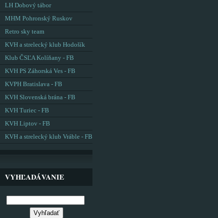
LH Dobový tábor
MHM Pohronský Ruskov
Retro sky team
KVH a strelecký klub Hodošík
Klub ČSĽA Kolíňany - FB
KVH PS Záhorská Ves - FB
KVPH Bratislava - FB
KVH Slovenská brána - FB
KVH Turiec - FB
KVH Liptov - FB
KVH a strelecký klub Vráble - FB
VYHĽADÁVANIE