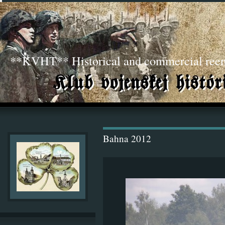
**KVHT** Historical and commercial ree
Bahna 2012