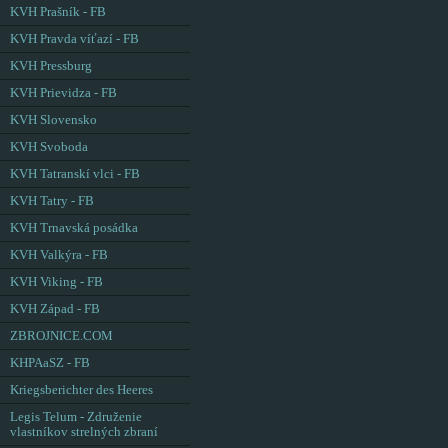
KVH Prašník - FB
KVH Pravda víťazí - FB
KVH Pressburg
KVH Prievidza - FB
KVH Slovensko
KVH Svoboda
KVH Tatranskí vlci - FB
KVH Tatry - FB
KVH Trnavská posádka
KVH Valkýra - FB
KVH Viking - FB
KVH Západ - FB
ZBROJNICE.COM
KHPAaSZ - FB
Kriegsberichter des Heeres
Legis Telum - Združenie
vlastníkov strelných zbraní