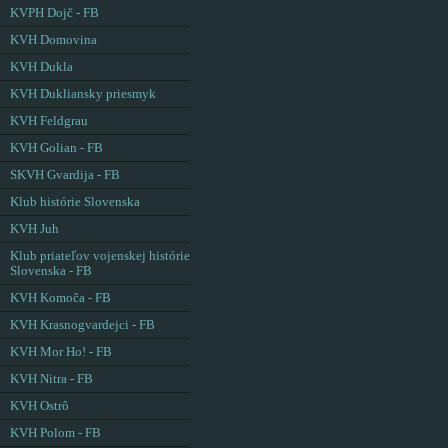
KVPH Dojč - FB
KVH Domovina
KVH Dukla
KVH Dukliansky priesmyk
KVH Feldgrau
KVH Golian - FB
SKVH Gvardija - FB
Klub histórie Slovenska
KVH Juh
Klub priateľov vojenskej histórie
Slovenska - FB
KVH Komoča - FB
KVH Krasnogvardejci - FB
KVH Mor Ho! - FB
KVH Nitra - FB
KVH Ostrô
KVH Polom - FB