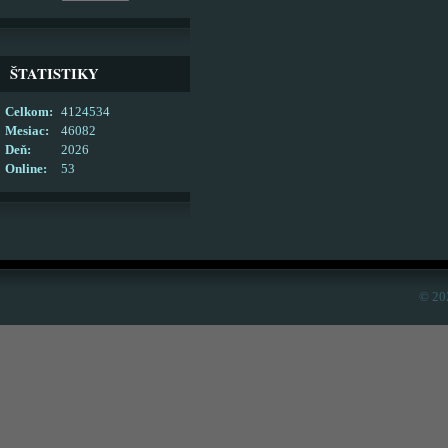
ŠTATISTIKY
Celkom:
4124534
Mesiac:
46082
Deň:
2026
Online:
53
© 20