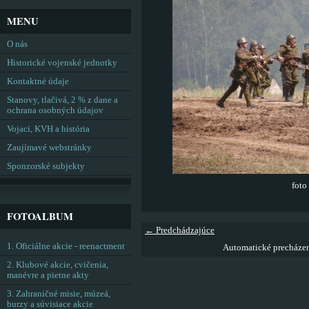
MENU
O nás
Historické vojenské jednotky
Kontaktné údaje
Stanovy, tlačivá, 2 % z dane a
ochrana osobných údajov
Vojaci, KVH a história
Zaujímavé webstránky
Sponzorské subjekty
foto
FOTOALBUM
← Predchádzajúce
1. Oficiálne akcie - reenactment
Automatické precháze
2. Klubové akcie, cvičenia,
manévre a pietne akty
3. Zahraničné misie, múzeá,
burzy a súvisiace akcie